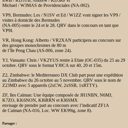
Irwin / KD3TB, Andrew / KD3RF et
Michael / W3MAS de Providenciales (NA-002).
VP9, Bermudes:
Les / N1SV et Ed / W1ZZ vont signer les VP9 /
visites à domicile des Bermudes
(NA-005) entre le 24 et le 28. QRV dans le concours en tant que
VP9I.
VR, Hong Kong:
Alberto / VR2XAN participera au concours sur
des groupes monochromes de 80 m
de l’île Peng Chau (AS-006, zone 24).
YJ, Vanuatu:
Chris / VK2YUS rentre à Efate (OC-035) du 25 au 29
octobre. QRV sous le
format YJ0CA sur 40, 20 et 15m.
Z2, Zimbabwe:
le Mediterraneo DX Club part pour une expédition
au Zimbabwe du
26 octobre au 5 novembre. QRV sous le nom de
Z23MD avec 5 appareils (2xCW, 2xSSB, 1xRTTY).
ZF, Iles Caïman:
Une équipe composée de JH1NBN, N6MJ,
K7ZO, KK6NON, KI6RRN et KI6SMX
envisage de prendre part au concours avec l’indicatif ZF1A
de
Caïman (NA-016, Loc. WW EK99ig, zone 8).
Partager :