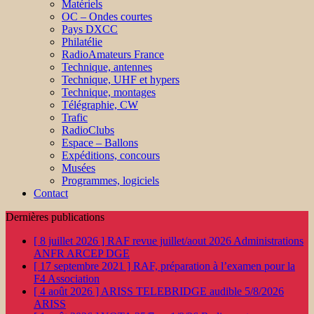
Matériels
OC – Ondes courtes
Pays DXCC
Philatélie
RadioAmateurs France
Technique, antennes
Technique, UHF et hypers
Technique, montages
Télégraphie, CW
Trafic
RadioClubs
Espace – Ballons
Expéditions, concours
Musées
Programmes, logiciels
Contact
Dernières publications
[ 8 juillet 2026 ]
RAF revue juillet/aout 2026
Administrations
ANFR ARCEP DGE
[ 17 septembre 2021 ]
RAF, préparation à l’examen pour la
F4
Association
[ 4 août 2026 ]
ARISS TELEBRIDGE audible 5/8/2026
ARISS