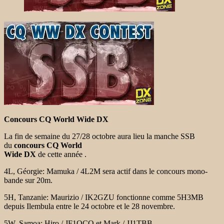
Concours CQ World Wide DX
La fin de semaine du 27/28 octobre aura lieu la manche SSB
du
concours
CQ World
Wide DX
de cette année .
4L, Géorgie:
Mamuka / 4L2M sera actif dans le concours mono-
bande sur 20m.
5H, Tanzanie:
Maurizio / IK2GZU fonctionne comme 5H3MB
depuis Ilembula entre le 24 octobre et
le 28 novembre.
5W, Samoa:
Hiro / JF1OCQ et Mark / JJ1TBB