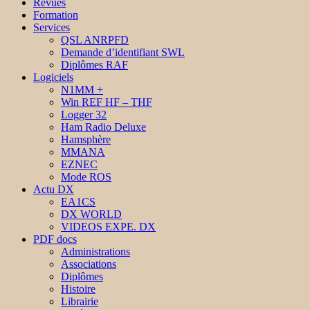
Revues
Formation
Services
QSL ANRPFD
Demande d’identifiant SWL
Diplômes RAF
Logiciels
N1MM +
Win REF HF – THF
Logger 32
Ham Radio Deluxe
Hamsphère
MMANA
EZNEC
Mode ROS
Actu DX
EA1CS
DX WORLD
VIDEOS EXPE. DX
PDF docs
Administrations
Associations
Diplômes
Histoire
Librairie