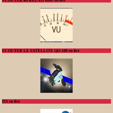
ECOUTER les RELAIS RRF en live
ECOUTER LE SATELLITE QO-100 en live
ISS en live