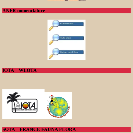
ANFR nomenclature
IOTA – WLOTA
SOTA – FRANCE FAUNA FLORA