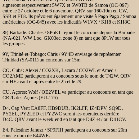
signeront
respectivement 5W7X et 5W0TB de Samoa (OC-097)
entre le 27 octobre et le 6 novembre. QRV sur
160-10m en CW,
SSB et FT8. Ils prévoient également une visite à Pago
Pago / Samoa
américaines (OC-045) avec les indicatifs W1VX / KH8 et KH8C.
8P, Barbade:
Charles / 8P6ET rejoint le concours depuis la Barbade
(NA-021, WW Loc.
GK03ec, zone 8) en tant que 8P1W sur tous
les groupes.
9Y, Trinité-et-Tobago:
Chris / 9Y4D envisage de représenter
Trinidad (SA-011) au concours sur
15m.
CO, Cuba:
Alexei / CO2XK, Lazaro / CO2WL et Amed /
CO2AME participeront
au concours sous le nom de T42W. QRV
sur HF avant et après entre le 25
et le 29.
CU, Açores:
Wolf / OE2VEL va participer au concours en tant que
CR2L des
Açores (EU-175).
D4, Cap Vert:
EA8FF, HB9DUR, IK2LFF, IZ4DPV, SQ9D,
PY2EL, PY2LED et PY2WC seront
les opérateurs derrière
D4C. QRV avant le week-end en
tant que D4Z et / ou D41CV.
E4, Palestine:
Janusz / SP9FIH participera au concours sur 20m
sous le nom de E44WE.