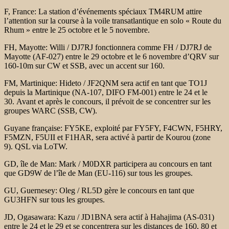
F, France:
La station d’événements spéciaux TM4RUM attire
l’attention sur la
course à la voile transatlantique en solo « Route du
Rhum » entre le 25 octobre et
le 5 novembre.
FH, Mayotte:
Willi / DJ7RJ fonctionnera comme FH / DJ7RJ de
Mayotte (AF-027)
entre le 29 octobre et le 6 novembre d’QRV sur
160-10m sur CW et SSB, avec un
accent sur 160.
FM, Martinique:
Hideto / JF2QNM sera actif en tant que TO1J
depuis la Martinique (NA-107, DIFO
FM-001) entre le 24 et le
30. Avant et après le concours, il
prévoit de se concentrer sur les
groupes WARC (SSB, CW).
Guyane française:
FY5KE, exploité par FY5FY, F4CWN, F5HRY,
F5MZN, F5UII et F1HAR,
sera activé à partir de Kourou (zone
9). QSL via LoTW.
GD, île de Man:
Mark / M0DXR participera au concours en tant
que GD9W de l’île de
Man (EU-116) sur tous les groupes.
GU, Guernesey:
Oleg / RL5D gère le concours en tant que
GU3HFN sur tous les groupes.
JD, Ogasawara:
Kazu / JD1BNA sera actif à Hahajima (AS-031)
entre le 24
et le 29 et se concentrera sur les distances de 160, 80 et