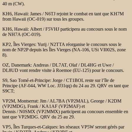
40 m (CW).
KH6, Hawaii:
James / N6TJ rejoint le combat en tant que KH7M
from Hawaii (OC-019) sur
tous les groupes.
KH6, Hawaii:
Albert / F5VHJ participera au concours sous le nom
de NH7A (OC-019).
KP2, Îles Vierges:
Yurij / N2TTA réorganise le concours sous le
nom de NP2P depuis les
Îles Vierges (NA-106, USi VI002S, zone
8).
OZ, Danemark:
Andreas / DL7AT, Olaf / DL4HG et Uwe /
DL8UD vont rendre visite à Roemoe
(EU-125) pour le concours.
S9, Sao Tomé-et-Principe:
Jorge / CT1BOL reste sur l’île de
Principe (AF-044, WW Loc. JJ31qq) du
24 au 29. QRV en tant que
S9CT;
VP2M, Montserrat:
Jim / AL7BA (VP2MAL), George / K2DM
(VP2MDG), Frank / KA1AF (VP2MAF) et
Dennis / N0SMX (VP2MMX) participent au concours ensemble en
tant que VP2MDG.
QRV du 25 au 29.
VP5, Îles Turques-et-Caïques: les
réseaux VP5W seront gérés par