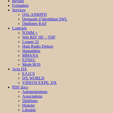
Revues
Formation
Services
QSL ANRPFD
Demande d’identifiant SWL
Diplômes RAF
Logiciels
N1MM +
Win REF HF – THF
Logger 32
Ham Radio Deluxe
Hamsphère
MMANA
EZNEC
Mode ROS
Actu DX
EA1CS
DX WORLD
VIDEOS EXPE. DX
PDF docs
Administrations
Associations
Diplômes
Histoire
Librairie