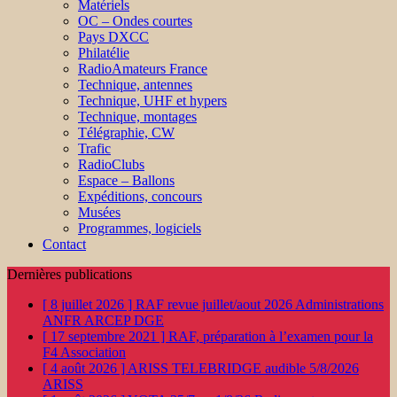
Matériels
OC – Ondes courtes
Pays DXCC
Philatélie
RadioAmateurs France
Technique, antennes
Technique, UHF et hypers
Technique, montages
Télégraphie, CW
Trafic
RadioClubs
Espace – Ballons
Expéditions, concours
Musées
Programmes, logiciels
Contact
Dernières publications
[ 8 juillet 2026 ]
RAF revue juillet/aout 2026
Administrations
ANFR ARCEP DGE
[ 17 septembre 2021 ]
RAF, préparation à l’examen pour la
F4
Association
[ 4 août 2026 ]
ARISS TELEBRIDGE audible 5/8/2026
ARISS