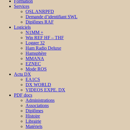
Formation
Services
QSL ANRPFD
Demande d’identifiant SWL
Diplômes RAF
Logiciels
N1MM +
Win REF HF – THF
Logger 32
Ham Radio Deluxe
Hamsphère
MMANA
EZNEC
Mode ROS
Actu DX
EA1CS
DX WORLD
VIDEOS EXPE. DX
PDF docs
Administrations
Associations
Diplômes
Histoire
Librairie
Matériels