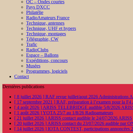
OC – Ondes courtes
Pays DXCC
Philatélie
RadioAmateurs France
Technique, antennes
Technique, UHF et hypers
Technique, montages
Télégraphie, CW
Trafic
RadioClubs
Espace – Ballons
Expéditions, concours
Musées
Programmes, logiciels
Contact
Dernières publications
[ 8 juillet 2026 ]
RAF revue juillet/aout 2026
Administration
[ 17 septembre 2021 ]
RAF, préparation à l’examen pour la F4
[ 4 août 2026 ]
ARISS TELEBRIDGE audible 5/8/2026
ARIS
[ 1 août 2026 ]
YOTA 25/7 au 1/8/26
Radioamateurs
[ 21 juillet 2026 ]
ARISS contact audible le 24/07/2026
ARISS
[ 20 juillet 2026 ]
ARISS contact du 23/07/2026 audible par 
[ 14 juillet 2026 ]
IOTA CONTEST, participations annoncées 