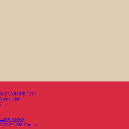
s ANFR ARCEP DGE
Association
S
ON4ISS
ARISS
25-26/7 2026
Contest