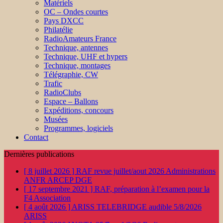
Matériels
OC – Ondes courtes
Pays DXCC
Philatélie
RadioAmateurs France
Technique, antennes
Technique, UHF et hypers
Technique, montages
Télégraphie, CW
Trafic
RadioClubs
Espace – Ballons
Expéditions, concours
Musées
Programmes, logiciels
Contact
Dernières publications
[ 8 juillet 2026 ]
RAF revue juillet/aout 2026
Administrations
ANFR ARCEP DGE
[ 17 septembre 2021 ]
RAF, préparation à l’examen pour la
F4
Association
[ 4 août 2026 ]
ARISS TELEBRIDGE audible 5/8/2026
ARISS