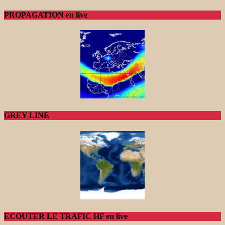
PROPAGATION en live
GREY LINE
ECOUTER LE TRAFIC HF en live