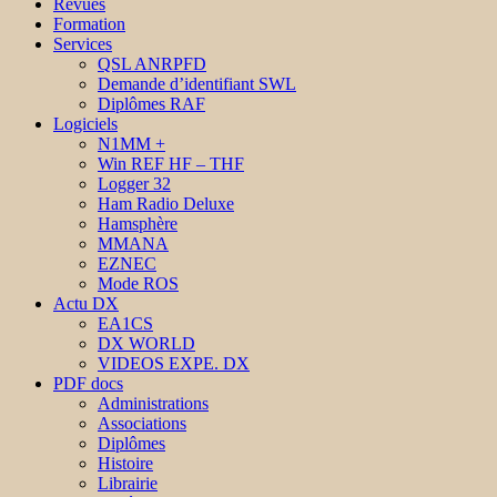
Revues
Formation
Services
QSL ANRPFD
Demande d’identifiant SWL
Diplômes RAF
Logiciels
N1MM +
Win REF HF – THF
Logger 32
Ham Radio Deluxe
Hamsphère
MMANA
EZNEC
Mode ROS
Actu DX
EA1CS
DX WORLD
VIDEOS EXPE. DX
PDF docs
Administrations
Associations
Diplômes
Histoire
Librairie