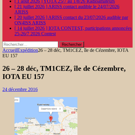
[ 1 août 2026 ]
YOTA 25/7 au 1/8/26
Radioamateurs
[ 21 juillet 2026 ]
ARISS contact audible le 24/07/2026
ARISS
[ 20 juillet 2026 ]
ARISS contact du 23/07/2026 audible par
ON4ISS
ARISS
[ 14 juillet 2026 ]
IOTA CONTEST, participations annoncées
25-26/7 2026
Contest
Rechercher :
Accueil
Expédition
26 – 28 déc, TM1CEZ, île de Cézembre, IOTA
EU 157
26 – 28 déc, TM1CEZ, île de Cézembre,
IOTA EU 157
24 décembre 2016