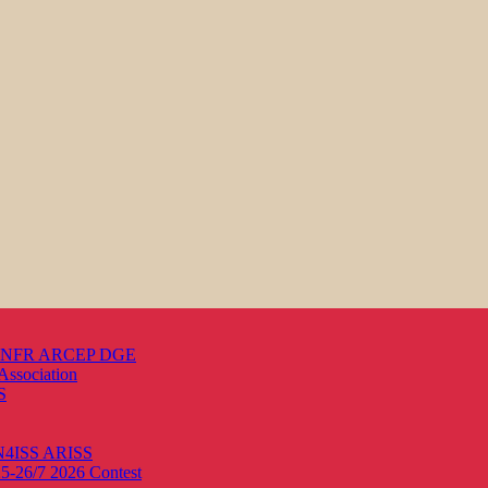
s ANFR ARCEP DGE
Association
S
ON4ISS
ARISS
25-26/7 2026
Contest