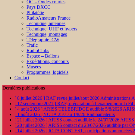
OC – Ondes courtes
Pays DXCC
Philatélie
RadioAmateurs France
Technique, antennes
Technique, UHF et hypers
Technique, montages
Télégraphie, CW
Trafic
RadioClubs
Espace – Ballons
Expéditions, concours
Musées
Programmes, logiciels
Contact
Dernières publications
[ 8 juillet 2026 ]
RAF revue juillet/aout 2026
Administration
[ 17 septembre 2021 ]
RAF, préparation à l’examen pour la F4
[ 4 août 2026 ]
ARISS TELEBRIDGE audible 5/8/2026
ARIS
[ 1 août 2026 ]
YOTA 25/7 au 1/8/26
Radioamateurs
[ 21 juillet 2026 ]
ARISS contact audible le 24/07/2026
ARISS
[ 20 juillet 2026 ]
ARISS contact du 23/07/2026 audible par 
[ 14 juillet 2026 ]
IOTA CONTEST, participations annoncées 