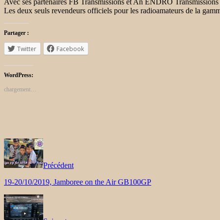
Avec ses partenaires FB Transmissions et An ENDRO Transmissions
Les deux seuls revendeurs officiels pour les radioamateurs de la 
Partager :
Twitter
Facebook
WordPress:
chargement…
Précédent
19-20/10/2019, Jamboree on the Air GB100GP