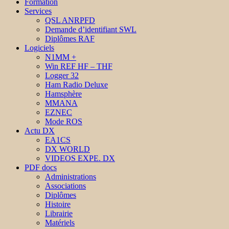
Formation
Services
QSL ANRPFD
Demande d’identifiant SWL
Diplômes RAF
Logiciels
N1MM +
Win REF HF – THF
Logger 32
Ham Radio Deluxe
Hamsphère
MMANA
EZNEC
Mode ROS
Actu DX
EA1CS
DX WORLD
VIDEOS EXPE. DX
PDF docs
Administrations
Associations
Diplômes
Histoire
Librairie
Matériels