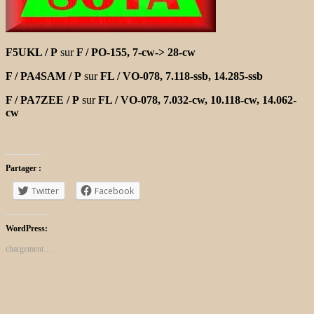
F5UKL / P
sur
F / PO-155,
7-cw-> 28-cw
F / PA4SAM / P
sur
FL / VO-078,
7.118-ssb, 14.285-ssb
F / PA7ZEE / P
sur
FL / VO-078,
7.032-cw, 10.118-cw, 14.062-
cw
Partager :
Twitter
Facebook
WordPress:
chargement…