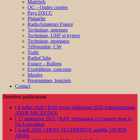
Matériels
OC – Ondes courtes
Pays DXCC
Philatélie
RadioAmateurs France
Technique, antennes
Technique, UHF et hypers
Technique, montages
Télégraphie, CW
Trafic
RadioClubs
Espace – Ballons
Expéditions, concours
Musées
Programmes, logiciels
Contact
Dernières publications
[ 8 juillet 2026 ]
RAF revue juillet/aout 2026
Administrations
ANFR ARCEP DGE
[ 17 septembre 2021 ]
RAF, préparation à l’examen pour la
F4
Association
[ 4 août 2026 ]
ARISS TELEBRIDGE audible 5/8/2026
ARISS