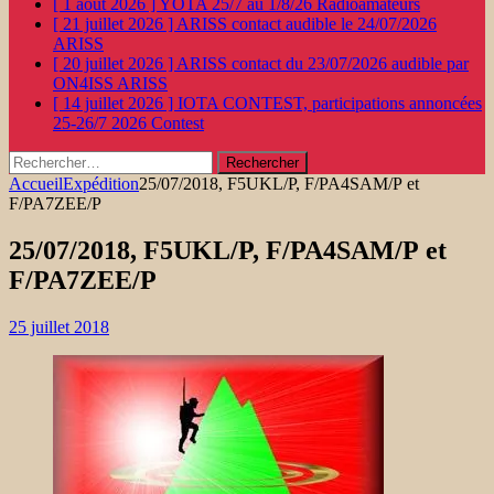
[ 1 août 2026 ]
YOTA 25/7 au 1/8/26
Radioamateurs
[ 21 juillet 2026 ]
ARISS contact audible le 24/07/2026
ARISS
[ 20 juillet 2026 ]
ARISS contact du 23/07/2026 audible par
ON4ISS
ARISS
[ 14 juillet 2026 ]
IOTA CONTEST, participations annoncées
25-26/7 2026
Contest
Rechercher :
Accueil
Expédition
25/07/2018, F5UKL/P, F/PA4SAM/P et
F/PA7ZEE/P
25/07/2018, F5UKL/P, F/PA4SAM/P et
F/PA7ZEE/P
25 juillet 2018