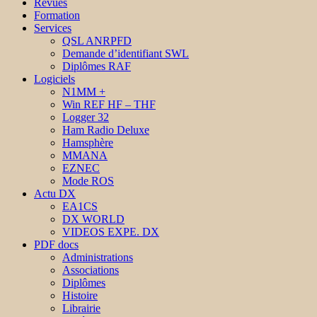
Revues
Formation
Services
QSL ANRPFD
Demande d’identifiant SWL
Diplômes RAF
Logiciels
N1MM +
Win REF HF – THF
Logger 32
Ham Radio Deluxe
Hamsphère
MMANA
EZNEC
Mode ROS
Actu DX
EA1CS
DX WORLD
VIDEOS EXPE. DX
PDF docs
Administrations
Associations
Diplômes
Histoire
Librairie