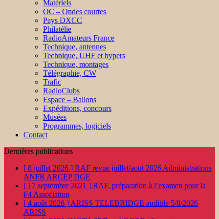
Matériels
OC – Ondes courtes
Pays DXCC
Philatélie
RadioAmateurs France
Technique, antennes
Technique, UHF et hypers
Technique, montages
Télégraphie, CW
Trafic
RadioClubs
Espace – Ballons
Expéditions, concours
Musées
Programmes, logiciels
Contact
Dernières publications
[ 8 juillet 2026 ]
RAF revue juillet/aout 2026
Administrations
ANFR ARCEP DGE
[ 17 septembre 2021 ]
RAF, préparation à l’examen pour la
F4
Association
[ 4 août 2026 ]
ARISS TELEBRIDGE audible 5/8/2026
ARISS