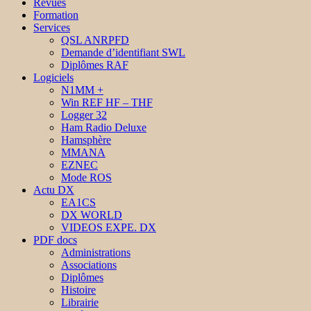
Revues
Formation
Services
QSL ANRPFD
Demande d’identifiant SWL
Diplômes RAF
Logiciels
N1MM +
Win REF HF – THF
Logger 32
Ham Radio Deluxe
Hamsphère
MMANA
EZNEC
Mode ROS
Actu DX
EA1CS
DX WORLD
VIDEOS EXPE. DX
PDF docs
Administrations
Associations
Diplômes
Histoire
Librairie