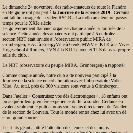
Le dimanche 24 novembre, des radio-amateurs de toute la Flandre
en Belgique ont pris part à la
Journée de la science 2019
. Certains
ont fait bon usage de la vidéo RSGB – La radio amateur, un passe-
temps pour le XXIe siècle
Le gouvernement flamand organise chaque année la Journée de la
science. Cette année, des amateurs ont participé à 5 endroits: la
section NBT était invitée à l’observatoire public MIRA de
Grimbergen, HAC à EnergyVille à Genk, MWV et KTK à la Vives
Hogeschool à Roulers, LVN à la KU Leuven et TLS dans sa propre
salle du club. .
Le NBT (observatoire du peuple MIRA, Grimbergen) a rapporté:
Comme chaque année, notre club a de nouveau participé à la
Journée de la science en collaboration avec l’observatoire Volks
Mira. Au total, près de 300 visiteurs sont venus à Grimbergen.
Dans l’atelier « Construisez vos dés électroniques », 18 enfants ont
pu acquérir leur première expérience du fer à souder. Certains en
avaient vraiment le goût et nous sont venus directement de l’atelier
de la section de Louvain. Tout le monde rentra chez lui avec un dé
et un grand sourire.
Le Tetris géant a attiré l’attention des jeunes et des moins
jeunes. Tandis que le petit jouait au jeu, plus d’un parent s’est aussi