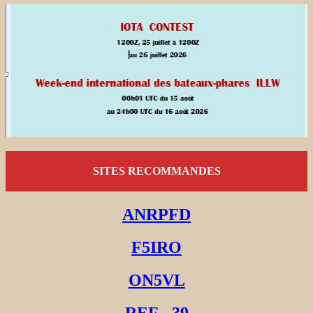
SITES RECOMMANDES
ANRPFD
F5IRO
ON5VL
REF - 39