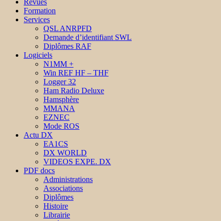
Revues
Formation
Services
QSL ANRPFD
Demande d’identifiant SWL
Diplômes RAF
Logiciels
N1MM +
Win REF HF – THF
Logger 32
Ham Radio Deluxe
Hamsphère
MMANA
EZNEC
Mode ROS
Actu DX
EA1CS
DX WORLD
VIDEOS EXPE. DX
PDF docs
Administrations
Associations
Diplômes
Histoire
Librairie