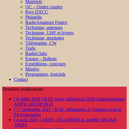
Matériels
OC – Ondes courtes
Pays DXCC
Philatélie
RadioAmateurs France
Technique, antennes
Technique, UHF et hypers
Technique, montages
Télégraphie, CW
Trafic
RadioClubs
Espace – Ballons
Expéditions, concours
Musées
Programmes, logiciels
Contact
Dernières publications
[ 8 juillet 2026 ]
RAF revue juillet/aout 2026
Administrations
ANFR ARCEP DGE
[ 17 septembre 2021 ]
RAF, préparation à l’examen pour la
F4
Association
[ 4 août 2026 ]
ARISS TELEBRIDGE audible 5/8/2026
ARISS