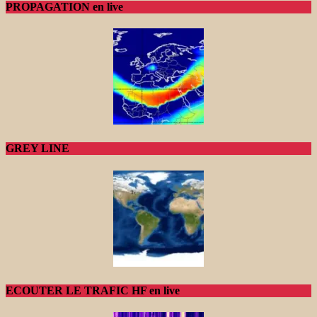
PROPAGATION en live
GREY LINE
ECOUTER LE TRAFIC HF en live