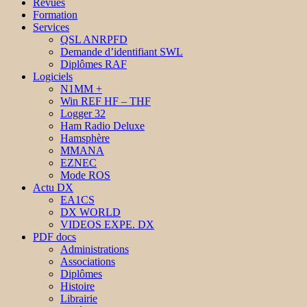
Revues
Formation
Services
QSL ANRPFD
Demande d’identifiant SWL
Diplômes RAF
Logiciels
N1MM +
Win REF HF – THF
Logger 32
Ham Radio Deluxe
Hamsphère
MMANA
EZNEC
Mode ROS
Actu DX
EA1CS
DX WORLD
VIDEOS EXPE. DX
PDF docs
Administrations
Associations
Diplômes
Histoire
Librairie