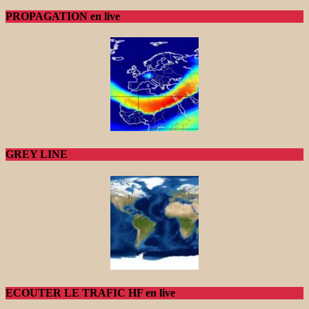
PROPAGATION en live
GREY LINE
ECOUTER LE TRAFIC HF en live