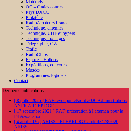
Matériels
OC – Ondes courtes
Pays DXCC
Philatélie
RadioAmateurs France
Technique, antennes
Technique, UHF et hypers
Technique, montages
Télégraphie, CW
Trafic
RadioClubs
Espace – Ballons
Expéditions, concours
Musées
Programmes, logiciels
Contact
Dernières publications
[ 8 juillet 2026 ]
RAF revue juillet/aout 2026
Administrations
ANFR ARCEP DGE
[ 17 septembre 2021 ]
RAF, préparation à l’examen pour la
F4
Association
[ 4 août 2026 ]
ARISS TELEBRIDGE audible 5/8/2026
ARISS