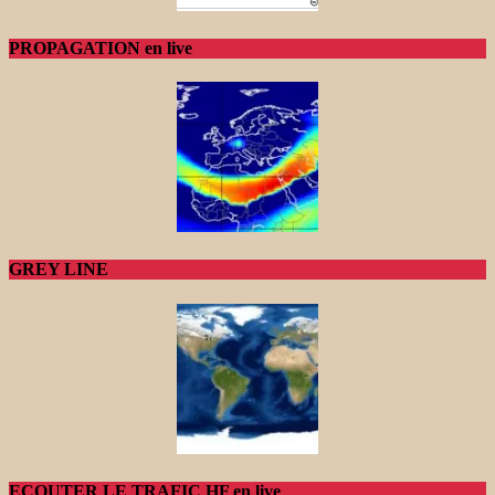
PROPAGATION en live
GREY LINE
ECOUTER LE TRAFIC HF en live