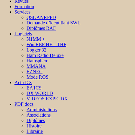
Revues
Formation
Services
QSL ANRPFD
Demande d’identifiant SWL
Diplômes RAF
Logiciels
N1MM +
Win REF HF – THF
Logger 32
Ham Radio Deluxe
Hamsphère
MMANA
EZNEC
Mode ROS
Actu DX
EA1CS
DX WORLD
VIDEOS EXPE. DX
PDF docs
Administrations
Associations
Diplômes
Histoire
Librairie