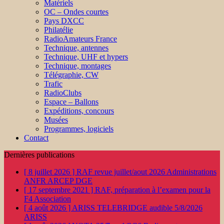
Matériels
OC – Ondes courtes
Pays DXCC
Philatélie
RadioAmateurs France
Technique, antennes
Technique, UHF et hypers
Technique, montages
Télégraphie, CW
Trafic
RadioClubs
Espace – Ballons
Expéditions, concours
Musées
Programmes, logiciels
Contact
Dernières publications
[ 8 juillet 2026 ]
RAF revue juillet/aout 2026
Administrations
ANFR ARCEP DGE
[ 17 septembre 2021 ]
RAF, préparation à l’examen pour la
F4
Association
[ 4 août 2026 ]
ARISS TELEBRIDGE audible 5/8/2026
ARISS