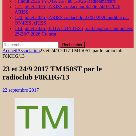
[ 1 août 2026 ]
YOTA 25/7 au 1/8/26
Radioamateurs
[ 21 juillet 2026 ]
ARISS contact audible le 24/07/2026
ARISS
[ 20 juillet 2026 ]
ARISS contact du 23/07/2026 audible par
ON4ISS
ARISS
[ 14 juillet 2026 ]
IOTA CONTEST, participations annoncées
25-26/7 2026
Contest
Rechercher :
Accueil
Association
23 et 24/9 2017 TM150ST par le radioclub
F8KHG/13
23 et 24/9 2017 TM150ST par le
radioclub F8KHG/13
22 septembre 2017