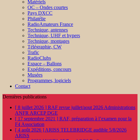
Matériels
OC – Ondes courtes
Pays DXCC
Philatélie
RadioAmateurs France
Technique, antennes
Technique, UHF et hypers
Technique, montages
Télégraphie, CW
Trafic
RadioClubs
Espace – Ballons
Expéditions, concours
Musées
Programmes, logiciels
Contact
Dernières publications
[ 8 juillet 2026 ]
RAF revue juillet/aout 2026
Administrations
ANFR ARCEP DGE
[ 17 septembre 2021 ]
RAF, préparation à l’examen pour la
F4
Association
[ 4 août 2026 ]
ARISS TELEBRIDGE audible 5/8/2026
ARISS