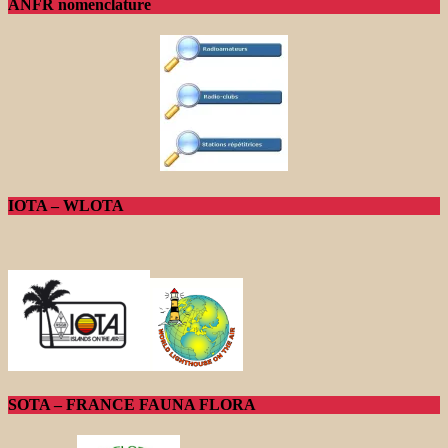
ANFR nomenclature
IOTA – WLOTA
SOTA – FRANCE FAUNA FLORA