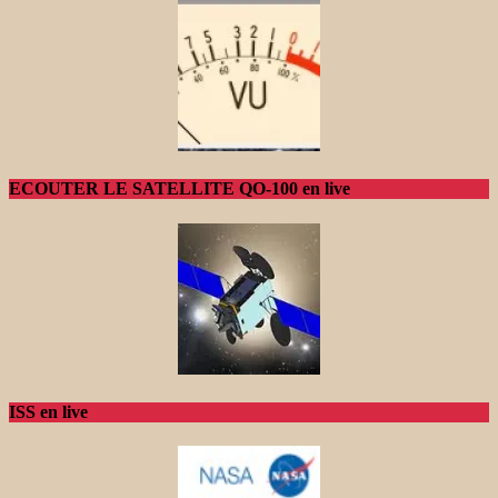
ECOUTER LE SATELLITE QO-100 en live
ISS en live