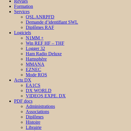
Revues
Formation
Services
QSL ANRPFD
Demande d’identifiant SWL
Diplômes RAF
Logiciels
N1MM +
Win REF HF – THF
Logger 32
Ham Radio Deluxe
Hamsphère
MMANA
EZNEC
Mode ROS
Actu DX
EA1CS
DX WORLD
VIDEOS EXPE. DX
PDF docs
Administrations
Associations
Diplômes
Histoire
Librairie