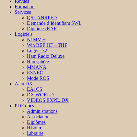
Revues
Formation
Services
QSL ANRPFD
Demande d’identifiant SWL
Diplômes RAF
Logiciels
N1MM +
Win REF HF – THF
Logger 32
Ham Radio Deluxe
Hamsphère
MMANA
EZNEC
Mode ROS
Actu DX
EA1CS
DX WORLD
VIDEOS EXPE. DX
PDF docs
Administrations
Associations
Diplômes
Histoire
Librairie