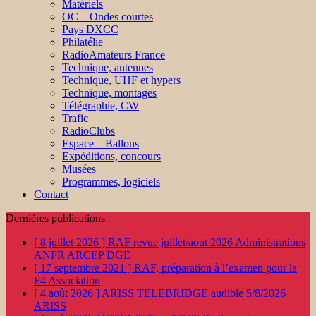
Matériels
OC – Ondes courtes
Pays DXCC
Philatélie
RadioAmateurs France
Technique, antennes
Technique, UHF et hypers
Technique, montages
Télégraphie, CW
Trafic
RadioClubs
Espace – Ballons
Expéditions, concours
Musées
Programmes, logiciels
Contact
Dernières publications
[ 8 juillet 2026 ]
RAF revue juillet/aout 2026
Administrations
ANFR ARCEP DGE
[ 17 septembre 2021 ]
RAF, préparation à l’examen pour la
F4
Association
[ 4 août 2026 ]
ARISS TELEBRIDGE audible 5/8/2026
ARISS