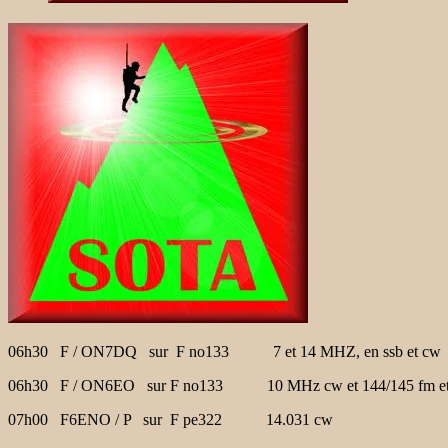
06h30 F / ON7DQ sur F no133 7 et 14 MHZ, en ssb et cw
06h30 F / ON6EO sur F no133 10 MHz cw et 144/145 fm et
07h00 F6ENO / P sur F pe322 14.031 cw