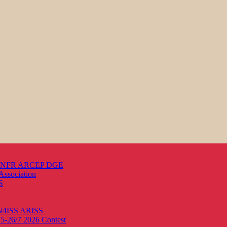
s ANFR ARCEP DGE
Association
S
ON4ISS
ARISS
25-26/7 2026
Contest