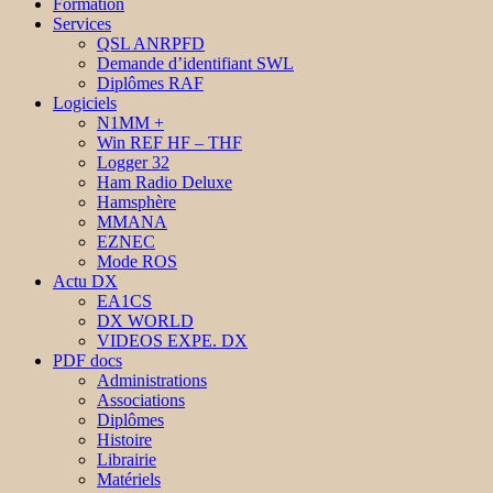
Formation
Services
QSL ANRPFD
Demande d’identifiant SWL
Diplômes RAF
Logiciels
N1MM +
Win REF HF – THF
Logger 32
Ham Radio Deluxe
Hamsphère
MMANA
EZNEC
Mode ROS
Actu DX
EA1CS
DX WORLD
VIDEOS EXPE. DX
PDF docs
Administrations
Associations
Diplômes
Histoire
Librairie
Matériels