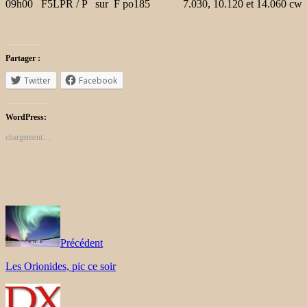
09h00 F5LPR / P sur F po185 7.030, 10.120 et 14.060 cw
Partager :
Twitter
Facebook
WordPress:
chargement…
Précédent
Les Orionides, pic ce soir