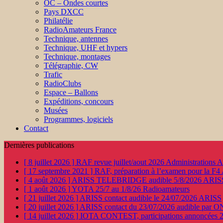
OC – Ondes courtes
Pays DXCC
Philatélie
RadioAmateurs France
Technique, antennes
Technique, UHF et hypers
Technique, montages
Télégraphie, CW
Trafic
RadioClubs
Espace – Ballons
Expéditions, concours
Musées
Programmes, logiciels
Contact
Dernières publications
[ 8 juillet 2026 ]
RAF revue juillet/aout 2026
Administration
[ 17 septembre 2021 ]
RAF, préparation à l’examen pour la F4
[ 4 août 2026 ]
ARISS TELEBRIDGE audible 5/8/2026
ARIS
[ 1 août 2026 ]
YOTA 25/7 au 1/8/26
Radioamateurs
[ 21 juillet 2026 ]
ARISS contact audible le 24/07/2026
ARISS
[ 20 juillet 2026 ]
ARISS contact du 23/07/2026 audible par 
[ 14 juillet 2026 ]
IOTA CONTEST, participations annoncées 