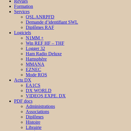
Revues
Formation
Services
QSL ANRPFD
Demande d’identifiant SWL
Diplômes RAF
Logiciels
N1MM +
Win REF HF – THF
Logger 32
Ham Radio Deluxe
Hamsphère
MMANA
EZNEC
Mode ROS
Actu DX
EA1CS
DX WORLD
VIDEOS EXPE. DX
PDF docs
Administrations
Associations
Diplômes
Histoire
Librairie