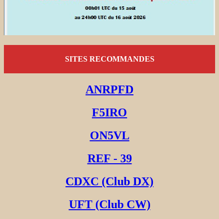
SITES RECOMMANDES
ANRPFD
F5IRO
ON5VL
REF - 39
CDXC (Club DX)
UFT (Club CW)