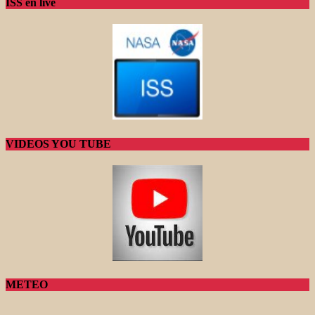
ISS en live
VIDEOS YOU TUBE
METEO