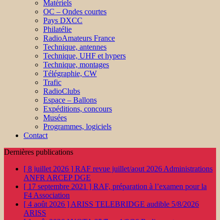
Matériels
OC – Ondes courtes
Pays DXCC
Philatélie
RadioAmateurs France
Technique, antennes
Technique, UHF et hypers
Technique, montages
Télégraphie, CW
Trafic
RadioClubs
Espace – Ballons
Expéditions, concours
Musées
Programmes, logiciels
Contact
Dernières publications
[ 8 juillet 2026 ]
RAF revue juillet/aout 2026
Administrations
ANFR ARCEP DGE
[ 17 septembre 2021 ]
RAF, préparation à l’examen pour la
F4
Association
[ 4 août 2026 ]
ARISS TELEBRIDGE audible 5/8/2026
ARISS