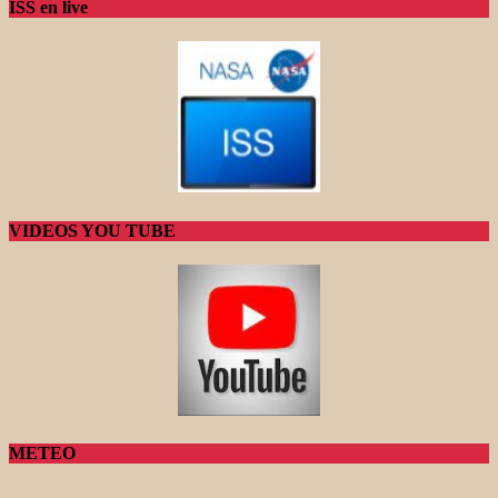
ISS en live
VIDEOS YOU TUBE
METEO