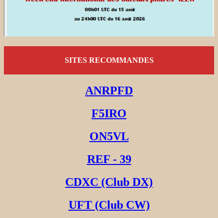
SITES RECOMMANDES
ANRPFD
F5IRO
ON5VL
REF - 39
CDXC (Club DX)
UFT (Club CW)