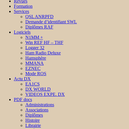
Revues
Formation
Services
QSL ANRPFD
Demande d’identifiant SWL
Diplômes RAF
Logiciels
N1MM +
Win REF HF – THF
Logger 32
Ham Radio Deluxe
Hamsphère
MMANA
EZNEC
Mode ROS
Actu DX
EA1CS
DX WORLD
VIDEOS EXPE. DX
PDF docs
Administrations
Associations
Diplômes
Histoire
Librairie