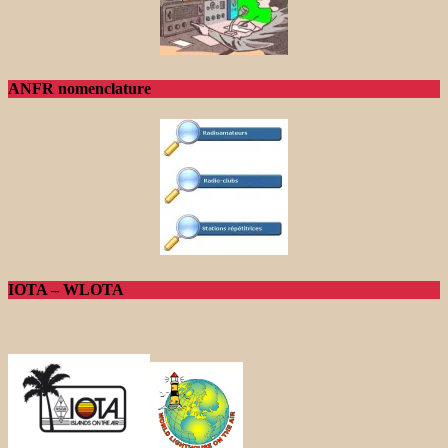
ANFR nomenclature
IOTA – WLOTA