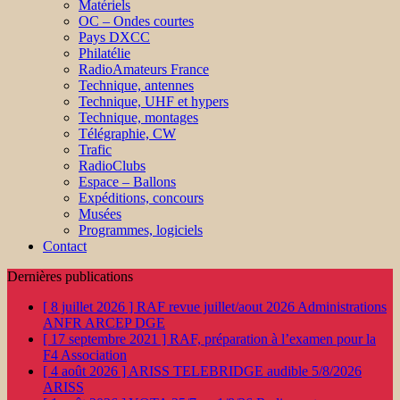
Matériels
OC – Ondes courtes
Pays DXCC
Philatélie
RadioAmateurs France
Technique, antennes
Technique, UHF et hypers
Technique, montages
Télégraphie, CW
Trafic
RadioClubs
Espace – Ballons
Expéditions, concours
Musées
Programmes, logiciels
Contact
Dernières publications
[ 8 juillet 2026 ]
RAF revue juillet/aout 2026
Administrations
ANFR ARCEP DGE
[ 17 septembre 2021 ]
RAF, préparation à l’examen pour la
F4
Association
[ 4 août 2026 ]
ARISS TELEBRIDGE audible 5/8/2026
ARISS