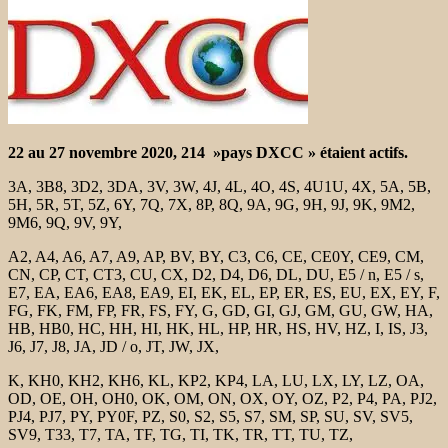
22 au 27 novembre 2020, 214 »pays DXCC » étaient actifs.
3A, 3B8, 3D2, 3DA, 3V, 3W, 4J, 4L, 4O, 4S, 4U1U, 4X, 5A, 5B,
5H, 5R, 5T, 5Z, 6Y, 7Q, 7X, 8P, 8Q, 9A, 9G, 9H, 9J, 9K, 9M2,
9M6, 9Q, 9V, 9Y,
A2, A4, A6, A7, A9, AP, BV, BY, C3, C6, CE, CE0Y, CE9, CM,
CN, CP, CT, CT3, CU, CX, D2, D4, D6, DL, DU, E5 / n, E5 / s,
E7, EA, EA6, EA8, EA9, EI, EK, EL, EP, ER, ES, EU, EX, EY, F,
FG, FK, FM, FP, FR, FS, FY, G, GD, GI, GJ, GM, GU, GW, HA,
HB, HB0, HC, HH, HI, HK, HL, HP, HR, HS, HV, HZ, I, IS, J3,
J6, J7, J8, JA, JD / o, JT, JW, JX,
K, KH0, KH2, KH6, KL, KP2, KP4, LA, LU, LX, LY, LZ, OA,
OD, OE, OH, OH0, OK, OM, ON, OX, OY, OZ, P2, P4, PA, PJ2,
PJ4, PJ7, PY, PY0F, PZ, S0, S2, S5, S7, SM, SP, SU, SV, SV5,
SV9, T33, T7, TA, TF, TG, TI, TK, TR, TT, TU, TZ,