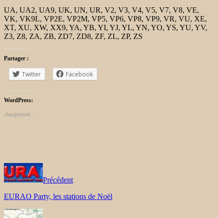
UA, UA2, UA9, UK, UN, UR, V2, V3, V4, V5, V7, V8, VE,
VK, VK9L, VP2E, VP2M, VP5, VP6, VP8, VP9, ​​VR, VU, XE,
XT, XU, XW, XX9, YA, YB, YI, YJ, YL, YN, YO, YS, YU, YV,
Z3, Z8, ZA, ZB, ZD7, ZD8, ZF, ZL, ZP, ZS
Partager :
Twitter
Facebook
WordPress:
chargement…
Précédent
EURAO Party, les stations de Noël