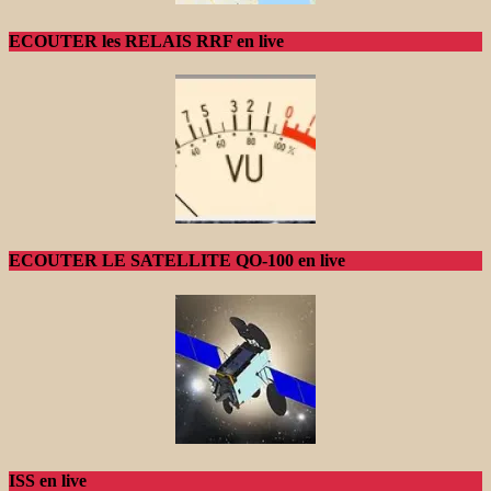
ECOUTER les RELAIS RRF en live
ECOUTER LE SATELLITE QO-100 en live
ISS en live