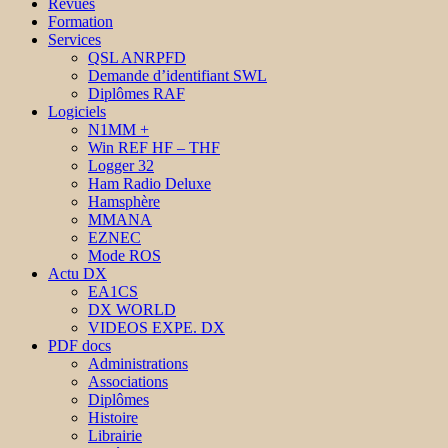
Revues
Formation
Services
QSL ANRPFD
Demande d’identifiant SWL
Diplômes RAF
Logiciels
N1MM +
Win REF HF – THF
Logger 32
Ham Radio Deluxe
Hamsphère
MMANA
EZNEC
Mode ROS
Actu DX
EA1CS
DX WORLD
VIDEOS EXPE. DX
PDF docs
Administrations
Associations
Diplômes
Histoire
Librairie