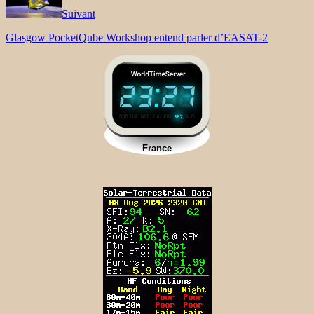
Suivant
Glasgow PocketQube Workshop entend parler d’EASAT-2