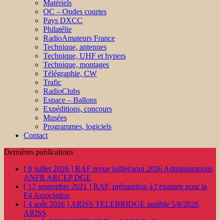
Matériels
OC – Ondes courtes
Pays DXCC
Philatélie
RadioAmateurs France
Technique, antennes
Technique, UHF et hypers
Technique, montages
Télégraphie, CW
Trafic
RadioClubs
Espace – Ballons
Expéditions, concours
Musées
Programmes, logiciels
Contact
Dernières publications
[ 8 juillet 2026 ]
RAF revue juillet/aout 2026
Administrations
ANFR ARCEP DGE
[ 17 septembre 2021 ]
RAF, préparation à l’examen pour la
F4
Association
[ 4 août 2026 ]
ARISS TELEBRIDGE audible 5/8/2026
ARISS