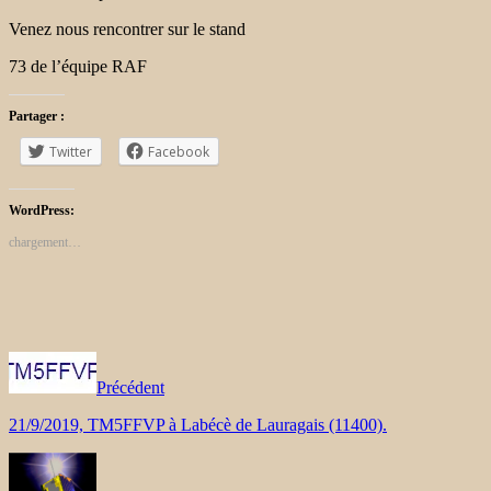
Venez nous rencontrer sur le stand
73 de l’équipe RAF
Partager :
Twitter
Facebook
WordPress:
chargement…
Précédent
21/9/2019, TM5FFVP à Labécè de Lauragais (11400).