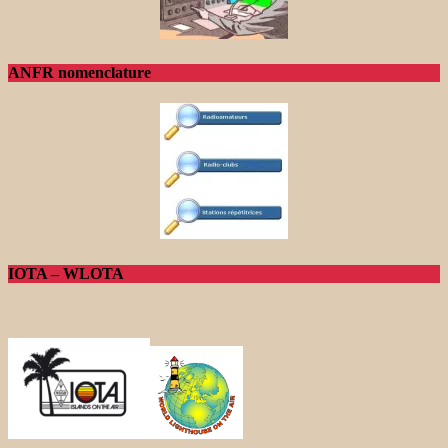
ANFR nomenclature
IOTA – WLOTA