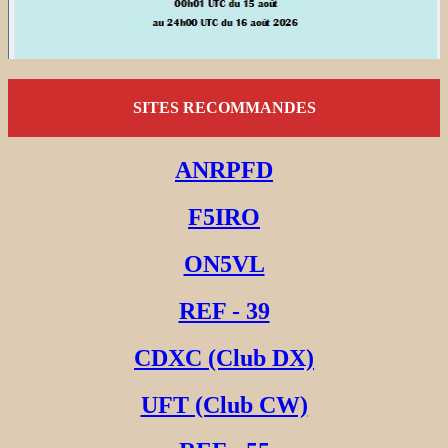
SITES RECOMMANDES
ANRPFD
F5IRO
ON5VL
REF - 39
CDXC (Club DX)
UFT (Club CW)