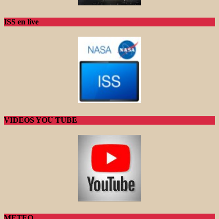
ISS en live
VIDEOS YOU TUBE
METEO