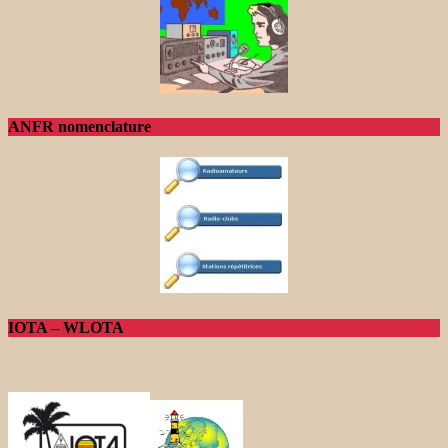
ANFR nomenclature
IOTA – WLOTA