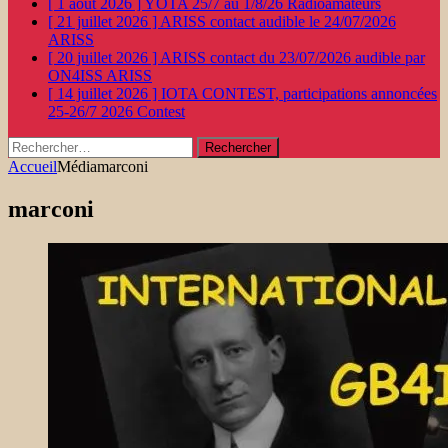
[ 1 août 2026 ]
YOTA 25/7 au 1/8/26
Radioamateurs
[ 21 juillet 2026 ]
ARISS contact audible le 24/07/2026
ARISS
[ 20 juillet 2026 ]
ARISS contact du 23/07/2026 audible par
ON4ISS
ARISS
[ 14 juillet 2026 ]
IOTA CONTEST, participations annoncées
25-26/7 2026
Contest
Rechercher :
Accueil
Média
marconi
marconi