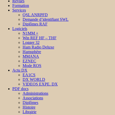
Revues
Formation
Services
QSL ANRPFD
Demande d’identifiant SWL
Diplômes RAF
Logiciels
N1MM +
Win REF HF – THF
Logger 32
Ham Radio Deluxe
Hamsphère
MMANA
EZNEC
Mode ROS
Actu DX
EA1CS
DX WORLD
VIDEOS EXPE. DX
PDF docs
Administrations
Associations
Diplômes
Histoire
Librairie