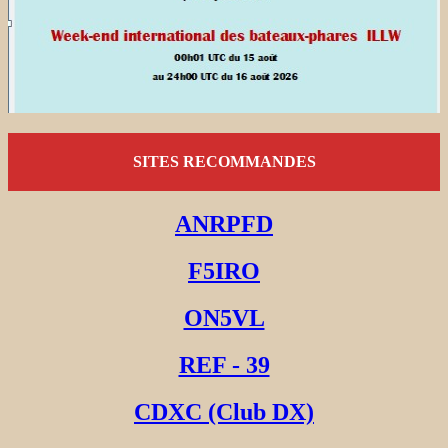
SITES RECOMMANDES
ANRPFD
F5IRO
ON5VL
REF - 39
CDXC (Club DX)