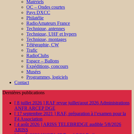
Matériels
OC – Ondes courtes
Pays DXCC
Philatélie
RadioAmateurs France
Technique, antennes
Technique, UHF et hypers
Technique, montages
Télégraphie, CW
Trafic
RadioClubs
Espace – Ballons
Expéditions, concours
Musées
Programmes, logiciels
Contact
Dernières publications
[ 8 juillet 2026 ]
RAF revue juillet/aout 2026
Administrations
ANFR ARCEP DGE
[ 17 septembre 2021 ]
RAF, préparation à l’examen pour la
F4
Association
[ 4 août 2026 ]
ARISS TELEBRIDGE audible 5/8/2026
ARISS