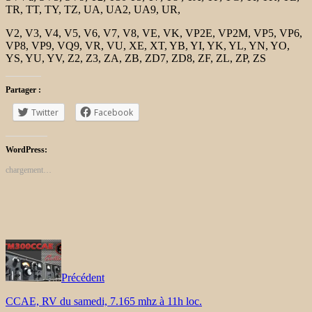
TR, TT, TY, TZ, UA, UA2, UA9, UR,
V2, V3, V4, V5, V6, V7, V8, VE, VK, VP2E, VP2M, VP5, VP6,
VP8, VP9, VQ9, VR, VU, XE, XT, YB, YI, YK, YL, YN, YO,
YS, YU, YV, Z2, Z3, ZA, ZB, ZD7, ZD8, ZF, ZL, ZP, ZS
Partager :
Twitter
Facebook
WordPress:
chargement…
Précédent
CCAE, RV du samedi, 7.165 mhz à 11h loc.