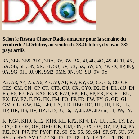
Selon le Réseau Cluster Radio amateur pour la semaine du
vendredi 21-Octobre, au vendredi, 28-Octobre, il y avait 235
pays actifs.
3A, 3B8, 3B9, 3D2, 3DA, 3V, 3W, 3X, 4J, 4L, 4O, 4S, 4U1I, 4X,
5A, 5B, 5H, 5N, 5R, 5T, 5U, 5V, 5X, 5Z, 6W, 6Y, 7P, 7X, 8P, 8Q,
9A, 9G, 9H, 9J, 9K, 9M2, 9M6, 9N, 9Q, 9U, 9V, 9Y,
A2, A3, A4, A5, A6, A7, A9, AP, BV, BY, C2, C3, C6, C9, CE,
CE9, CM, CN, CP, CT, CT3, CU, CX, CY0, D2, D4, DL, dU, E4,
E5, E6, E7, EA, EA6, EA8, EA9, EK, EL, EP, ER, ES, ET, EU,
EX, EY, EZ, F, FG, FK, FM, FO, FP, FR, FW, FY, G, GD, GI,
GM, GU, GW, H4, H40, HA, HB, HB0, HC, HH, HI, HK, HL,
HP, HR, HS, HV, HZ, I, IS, J5, J6, J7, J8, JA, JD / m, JT, JW, JY,
K, KG4, KH0, KH2, KH6, KL, KP2, KP4, LA, LU, LX, LY, LZ,
OA, OD, OE, OH, OH0, OK, OM, ON, OX, OY, OZ, P2, P4, PA,
PJ2, PJ4, PJ7, PY, PY0F, PZ, S0, S2, S5, S9, SM, SP, ST, SU, SV,
SV / a, SV5, SV9, T2, T30 T5, T7, T8 , TA, TF, TG, TI, TK, TL,