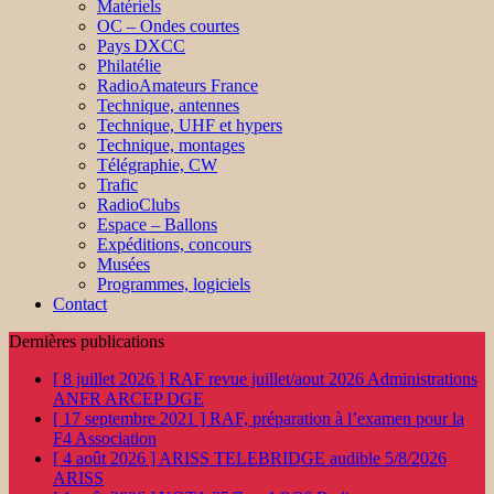
Matériels
OC – Ondes courtes
Pays DXCC
Philatélie
RadioAmateurs France
Technique, antennes
Technique, UHF et hypers
Technique, montages
Télégraphie, CW
Trafic
RadioClubs
Espace – Ballons
Expéditions, concours
Musées
Programmes, logiciels
Contact
Dernières publications
[ 8 juillet 2026 ]
RAF revue juillet/aout 2026
Administrations
ANFR ARCEP DGE
[ 17 septembre 2021 ]
RAF, préparation à l’examen pour la
F4
Association
[ 4 août 2026 ]
ARISS TELEBRIDGE audible 5/8/2026
ARISS