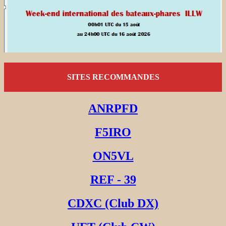
SITES RECOMMANDES
ANRPFD
F5IRO
ON5VL
REF - 39
CDXC (Club DX)