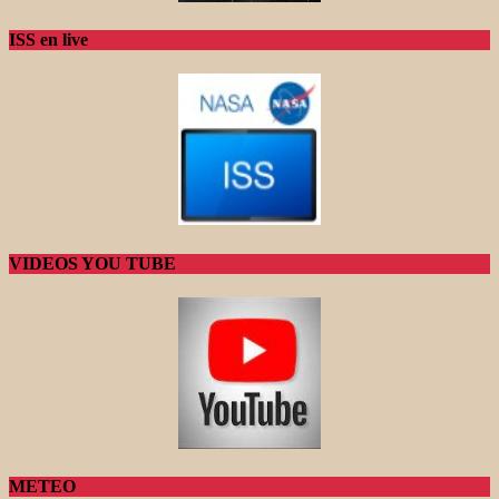
ISS en live
VIDEOS YOU TUBE
METEO