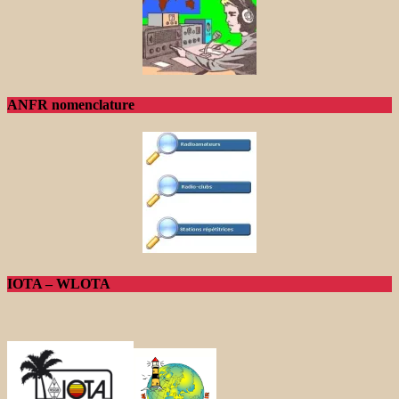
ANFR nomenclature
IOTA – WLOTA