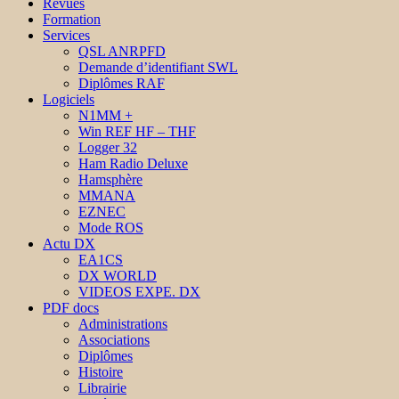
Revues
Formation
Services
QSL ANRPFD
Demande d’identifiant SWL
Diplômes RAF
Logiciels
N1MM +
Win REF HF – THF
Logger 32
Ham Radio Deluxe
Hamsphère
MMANA
EZNEC
Mode ROS
Actu DX
EA1CS
DX WORLD
VIDEOS EXPE. DX
PDF docs
Administrations
Associations
Diplômes
Histoire
Librairie