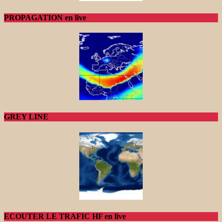
PROPAGATION en live
GREY LINE
ECOUTER LE TRAFIC HF en live