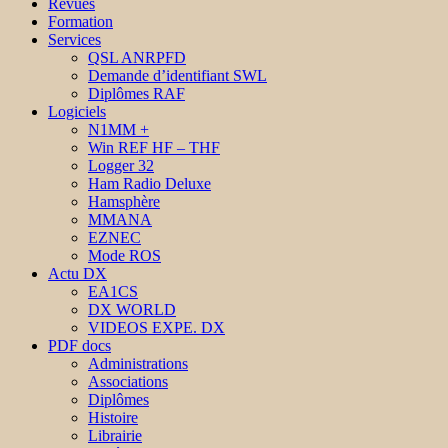
Revues
Formation
Services
QSL ANRPFD
Demande d’identifiant SWL
Diplômes RAF
Logiciels
N1MM +
Win REF HF – THF
Logger 32
Ham Radio Deluxe
Hamsphère
MMANA
EZNEC
Mode ROS
Actu DX
EA1CS
DX WORLD
VIDEOS EXPE. DX
PDF docs
Administrations
Associations
Diplômes
Histoire
Librairie