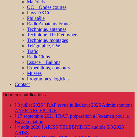
Matériels
OC – Ondes courtes
Pays DXCC
Philatélie
RadioAmateurs France
Technique, antennes
Technique, UHF et hypers
Technique, montages
Télégraphie, CW
Trafic
RadioClubs
Espace – Ballons
Expéditions, concours
Musées
Programmes, logiciels
Contact
Dernières publications
[ 8 juillet 2026 ]
RAF revue juillet/aout 2026
Administrations
ANFR ARCEP DGE
[ 17 septembre 2021 ]
RAF, préparation à l’examen pour la
F4
Association
[ 4 août 2026 ]
ARISS TELEBRIDGE audible 5/8/2026
ARISS