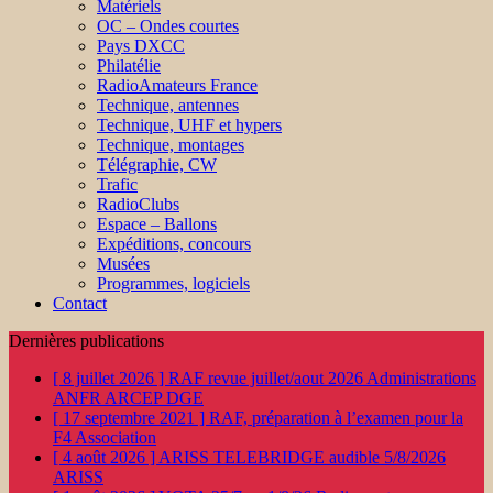
Matériels
OC – Ondes courtes
Pays DXCC
Philatélie
RadioAmateurs France
Technique, antennes
Technique, UHF et hypers
Technique, montages
Télégraphie, CW
Trafic
RadioClubs
Espace – Ballons
Expéditions, concours
Musées
Programmes, logiciels
Contact
Dernières publications
[ 8 juillet 2026 ]
RAF revue juillet/aout 2026
Administrations
ANFR ARCEP DGE
[ 17 septembre 2021 ]
RAF, préparation à l’examen pour la
F4
Association
[ 4 août 2026 ]
ARISS TELEBRIDGE audible 5/8/2026
ARISS