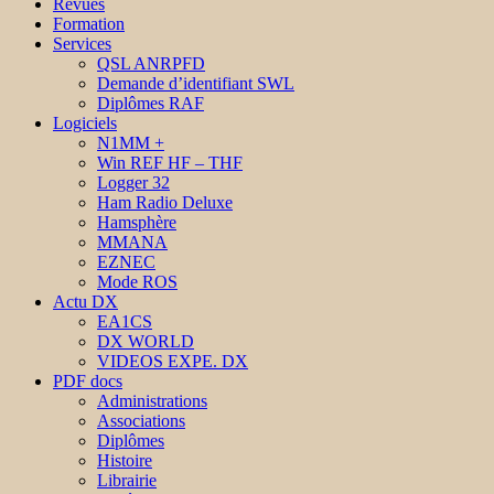
Revues
Formation
Services
QSL ANRPFD
Demande d’identifiant SWL
Diplômes RAF
Logiciels
N1MM +
Win REF HF – THF
Logger 32
Ham Radio Deluxe
Hamsphère
MMANA
EZNEC
Mode ROS
Actu DX
EA1CS
DX WORLD
VIDEOS EXPE. DX
PDF docs
Administrations
Associations
Diplômes
Histoire
Librairie