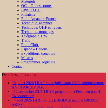
Matériels
OC – Ondes courtes
Pays DXCC
Philatélie
RadioAmateurs France
Technique, antennes
Technique, UHF et hypers
Technique, montages
Télégraphie, CW
Trafic
RadioClubs
Espace – Ballons
Expéditions, concours
Musées
Programmes, logiciels
Contact
Dernières publications
[ 8 juillet 2026 ]
RAF revue juillet/aout 2026
Administrations
ANFR ARCEP DGE
[ 17 septembre 2021 ]
RAF, préparation à l’examen pour la
F4
Association
[ 4 août 2026 ]
ARISS TELEBRIDGE audible 5/8/2026
ARISS