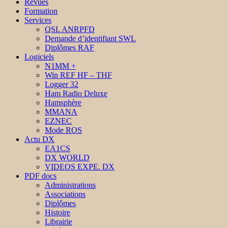
Revues
Formation
Services
QSL ANRPFD
Demande d’identifiant SWL
Diplômes RAF
Logiciels
N1MM +
Win REF HF – THF
Logger 32
Ham Radio Deluxe
Hamsphère
MMANA
EZNEC
Mode ROS
Actu DX
EA1CS
DX WORLD
VIDEOS EXPE. DX
PDF docs
Administrations
Associations
Diplômes
Histoire
Librairie