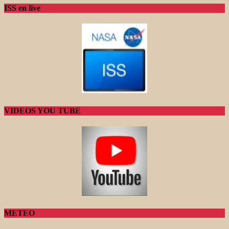
ISS en live
VIDEOS YOU TUBE
METEO