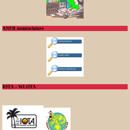
ANFR nomenclature
IOTA – WLOTA