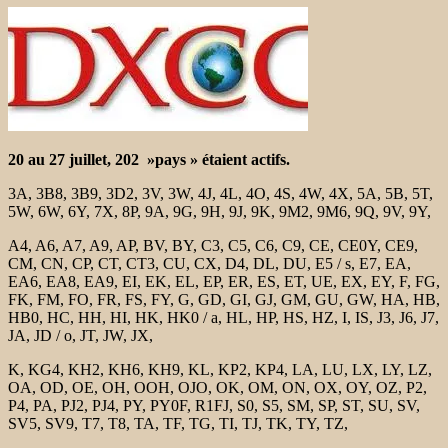
20 au 27 juillet, 202 »pays » étaient actifs.
3A, 3B8, 3B9, 3D2, 3V, 3W, 4J, 4L, 4O, 4S, 4W, 4X, 5A, 5B, 5T,
5W, 6W, 6Y, 7X, 8P, 9A, 9G, 9H, 9J, 9K, 9M2, 9M6, 9Q, 9V, 9Y,
A4, A6, A7, A9, AP, BV, BY, C3, C5, C6, C9, CE, CE0Y, CE9,
CM, CN, CP, CT, CT3, CU, CX, D4, DL, DU, E5 / s, E7, EA,
EA6, EA8, EA9, EI, EK, EL, EP, ER, ES, ET, UE, EX, EY, F, FG,
FK, FM, FO, FR, FS, FY, G, GD, GI, GJ, GM, GU, GW, HA, HB,
HB0, HC, HH, HI, HK, HK0 / a, HL, HP, HS, HZ, I, IS, J3, J6, J7,
JA, JD / o, JT, JW, JX,
K, KG4, KH2, KH6, KH9, KL, KP2, KP4, LA, LU, LX, LY, LZ,
OA, OD, OE, OH, OOH, OJO, OK, OM, ON, OX, OY, OZ, P2,
P4, PA, PJ2, PJ4, PY, PY0F, R1FJ, S0, S5, SM, SP, ST, SU, SV,
SV5, SV9, T7, T8, TA, TF, TG, TI, TJ, TK, TY, TZ,