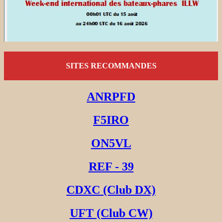
SITES RECOMMANDES
ANRPFD
F5IRO
ON5VL
REF - 39
CDXC (Club DX)
UFT (Club CW)