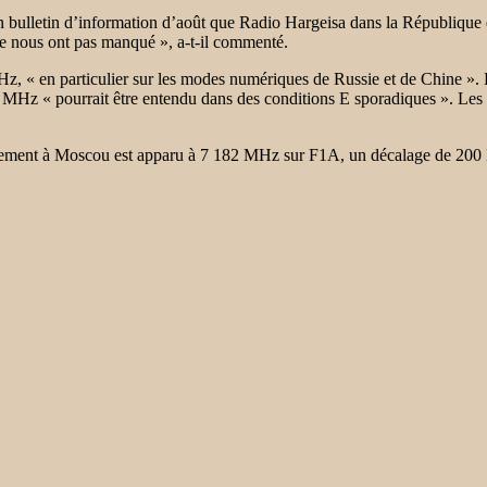
ulletin d’information d’août que Radio Hargeisa dans la République
 ne nous ont pas manqué », a-t-il commenté.
z, « en particulier sur les modes numériques de Russie et de Chine ». 
0 MHz « pourrait être entendu dans des conditions E sporadiques ». Les
lement à Moscou est apparu à 7 182 MHz sur F1A, un décalage de 200 H