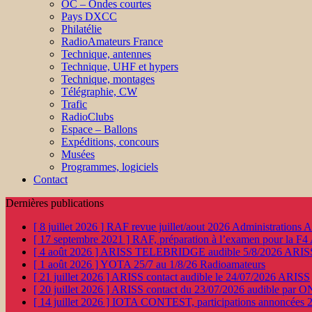
OC – Ondes courtes
Pays DXCC
Philatélie
RadioAmateurs France
Technique, antennes
Technique, UHF et hypers
Technique, montages
Télégraphie, CW
Trafic
RadioClubs
Espace – Ballons
Expéditions, concours
Musées
Programmes, logiciels
Contact
Dernières publications
[ 8 juillet 2026 ]
RAF revue juillet/aout 2026
Administration
[ 17 septembre 2021 ]
RAF, préparation à l’examen pour la F4
[ 4 août 2026 ]
ARISS TELEBRIDGE audible 5/8/2026
ARIS
[ 1 août 2026 ]
YOTA 25/7 au 1/8/26
Radioamateurs
[ 21 juillet 2026 ]
ARISS contact audible le 24/07/2026
ARISS
[ 20 juillet 2026 ]
ARISS contact du 23/07/2026 audible par 
[ 14 juillet 2026 ]
IOTA CONTEST, participations annoncées 