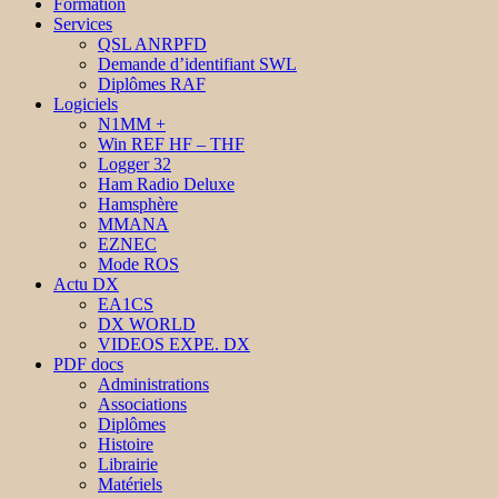
Formation
Services
QSL ANRPFD
Demande d’identifiant SWL
Diplômes RAF
Logiciels
N1MM +
Win REF HF – THF
Logger 32
Ham Radio Deluxe
Hamsphère
MMANA
EZNEC
Mode ROS
Actu DX
EA1CS
DX WORLD
VIDEOS EXPE. DX
PDF docs
Administrations
Associations
Diplômes
Histoire
Librairie
Matériels