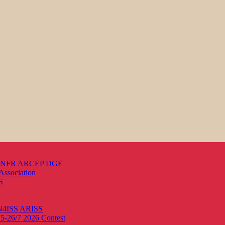
s ANFR ARCEP DGE
Association
S
ON4ISS
ARISS
25-26/7 2026
Contest