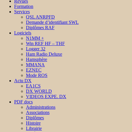
Revues
Formation
Services
QSL ANRPFD
Demande d’identifiant SWL
Diplômes RAF
Logiciels
N1MM +
Win REF HF – THF
Logger 32
Ham Radio Deluxe
Hamsphère
MMANA
EZNEC
Mode ROS
Actu DX
EA1CS
DX WORLD
VIDEOS EXPE. DX
PDF docs
Administrations
Associations
Diplômes
Histoire
Librairie