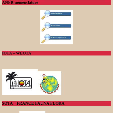
ANFR nomenclature
IOTA – WLOTA
SOTA – FRANCE FAUNA FLORA