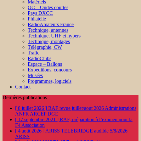
Matériels
OC – Ondes courtes
Pays DXCC
Philatélie
RadioAmateurs France
Technique, antennes
Technique, UHF et hypers
Technique, montages
Télégraphie, CW
Trafic
RadioClubs
Espace – Ballons
Expéditions, concours
Musées
Programmes, logiciels
Contact
Dernières publications
[ 8 juillet 2026 ]
RAF revue juillet/aout 2026
Administrations
ANFR ARCEP DGE
[ 17 septembre 2021 ]
RAF, préparation à l’examen pour la
F4
Association
[ 4 août 2026 ]
ARISS TELEBRIDGE audible 5/8/2026
ARISS