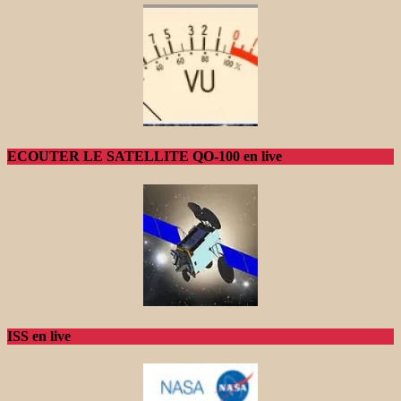
ECOUTER LE SATELLITE QO-100 en live
ISS en live