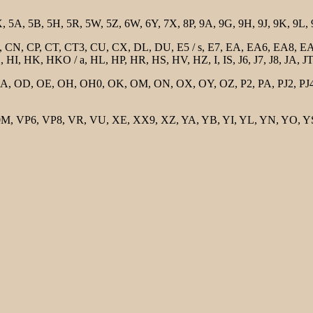
 5A, 5B, 5H, 5R, 5W, 5Z, 6W, 6Y, 7X, 8P, 9A, 9G, 9H, 9J, 9K, 9L,
, CN, CP, CT, CT3, CU, CX, DL, DU, E5 / s, E7, EA, EA6, EA8, EA9
, HK, HKO / a, HL, HP, HR, HS, HV, HZ, I, IS, J6, J7, J8, JA, JT
 OD, OE, OH, OH0, OK, OM, ON, OX, OY, OZ, P2, PA, PJ2, PJ4, PJ
 VP6, VP8, VR, VU, XE, XX9, XZ, YA, YB, YI, YL, YN, YO, YS, 