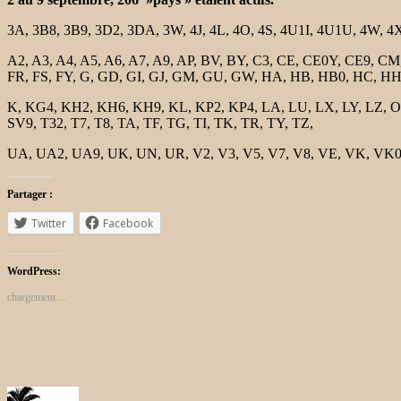
3A, 3B8, 3B9, 3D2, 3DA, 3W, 4J, 4L, 4O, 4S, 4U1I, 4U1U, 4W, 4X,
A2, A3, A4, A5, A6, A7, A9, AP, BV, BY, C3, CE, CE0Y, CE9, CM
FR, FS, FY, G, GD, GI, GJ, GM, GU, GW, HA, HB, HB0, HC, HH, HI
K, KG4, KH2, KH6, KH9, KL, KP2, KP4, LA, LU, LX, LY, LZ, OA,
SV9, T32, T7, T8, TA, TF, TG, TI, TK, TR, TY, TZ,
UA, UA2, UA9, UK, UN, UR, V2, V3, V5, V7, V8, VE, VK, VK0M,
Partager :
Twitter
Facebook
WordPress:
chargement…