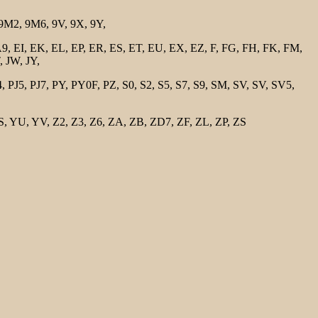
 9M2, 9M6, 9V, 9X, 9Y,
, EI, EK, EL, EP, ER, ES, ET, EU, EX, EZ, F, FG, FH, FK, FM,
, JW, JY,
5, PJ7, PY, PY0F, PZ, S0, S2, S5, S7, S9, SM, SV, SV, SV5,
YU, YV, Z2, Z3, Z6, ZA, ZB, ZD7, ZF, ZL, ZP, ZS