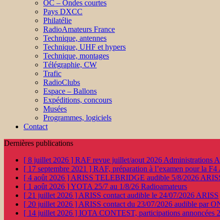
OC – Ondes courtes
Pays DXCC
Philatélie
RadioAmateurs France
Technique, antennes
Technique, UHF et hypers
Technique, montages
Télégraphie, CW
Trafic
RadioClubs
Espace – Ballons
Expéditions, concours
Musées
Programmes, logiciels
Contact
Dernières publications
[ 8 juillet 2026 ]
RAF revue juillet/aout 2026
Administration
[ 17 septembre 2021 ]
RAF, préparation à l’examen pour la F4
[ 4 août 2026 ]
ARISS TELEBRIDGE audible 5/8/2026
ARIS
[ 1 août 2026 ]
YOTA 25/7 au 1/8/26
Radioamateurs
[ 21 juillet 2026 ]
ARISS contact audible le 24/07/2026
ARISS
[ 20 juillet 2026 ]
ARISS contact du 23/07/2026 audible par 
[ 14 juillet 2026 ]
IOTA CONTEST, participations annoncées 