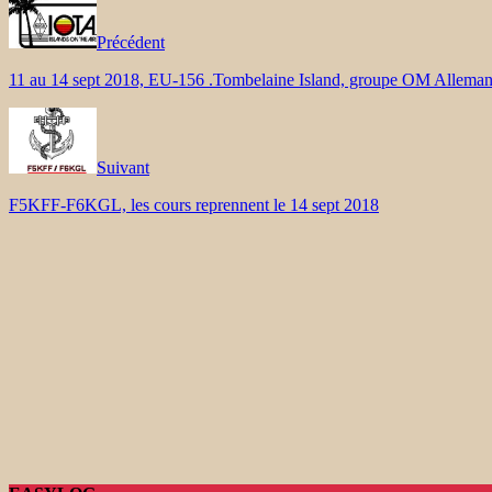
Précédent
11 au 14 sept 2018, EU-156 .Tombelaine Island, groupe OM Allema
Suivant
F5KFF-F6KGL, les cours reprennent le 14 sept 2018