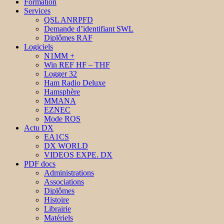
Formation
Services
QSL ANRPFD
Demande d’identifiant SWL
Diplômes RAF
Logiciels
N1MM +
Win REF HF – THF
Logger 32
Ham Radio Deluxe
Hamsphère
MMANA
EZNEC
Mode ROS
Actu DX
EA1CS
DX WORLD
VIDEOS EXPE. DX
PDF docs
Administrations
Associations
Diplômes
Histoire
Librairie
Matériels