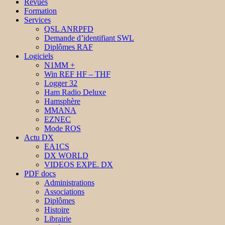
Revues
Formation
Services
QSL ANRPFD
Demande d’identifiant SWL
Diplômes RAF
Logiciels
N1MM +
Win REF HF – THF
Logger 32
Ham Radio Deluxe
Hamsphère
MMANA
EZNEC
Mode ROS
Actu DX
EA1CS
DX WORLD
VIDEOS EXPE. DX
PDF docs
Administrations
Associations
Diplômes
Histoire
Librairie