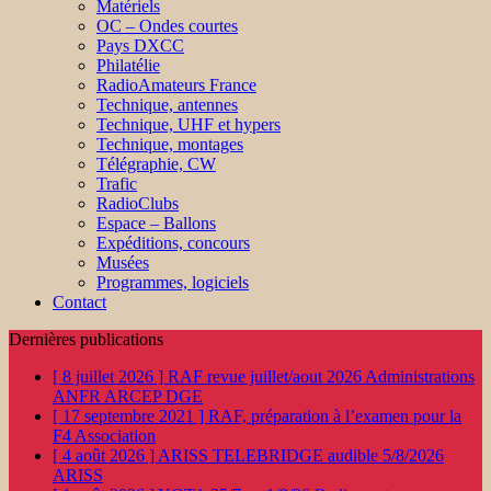
Matériels
OC – Ondes courtes
Pays DXCC
Philatélie
RadioAmateurs France
Technique, antennes
Technique, UHF et hypers
Technique, montages
Télégraphie, CW
Trafic
RadioClubs
Espace – Ballons
Expéditions, concours
Musées
Programmes, logiciels
Contact
Dernières publications
[ 8 juillet 2026 ]
RAF revue juillet/aout 2026
Administrations
ANFR ARCEP DGE
[ 17 septembre 2021 ]
RAF, préparation à l’examen pour la
F4
Association
[ 4 août 2026 ]
ARISS TELEBRIDGE audible 5/8/2026
ARISS