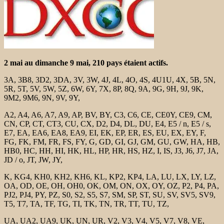
2 mai au dimanche 9 mai, 210 pays étaient actifs.
3A, 3B8, 3D2, 3DA, 3V, 3W, 4J, 4L, 4O, 4S, 4U1U, 4X, 5B, 5N,
5R, 5T, 5V, 5W, 5Z, 6W, 6Y, 7X, 8P, 8Q, 9A, 9G, 9H, 9J, 9K,
9M2, 9M6, 9N, 9V, 9Y,
A2, A4, A6, A7, A9, AP, BV, BY, C3, C6, CE, CE0Y, CE9, CM,
CN, CP, CT, CT3, CU, CX, D2, D4, DL, DU, E4, E5 / n, E5 / s,
E7, EA, EA6, EA8, EA9, EI, EK, EP, ER, ES, EU, EX, EY, F,
FG, FK, FM, FR, FS, FY, G, GD, GI, GJ, GM, GU, GW, HA, HB,
HB0, HC, HH, HI, HK, HL, HP, HR, HS, HZ, I, IS, J3, J6, J7, JA,
JD / o, JT, JW, JY,
K, KG4, KH0, KH2, KH6, KL, KP2, KP4, LA, LU, LX, LY, LZ,
OA, OD, OE, OH, OH0, OK, OM, ON, OX, OY, OZ, P2, P4, PA,
PJ2, PJ4, PY, PZ, S0, S2, S5, S7, SM, SP, ST, SU, SV, SV5, SV9,
T5, T7, TA, TF, TG, TI, TK, TN, TR, TT, TU, TZ,
UA, UA2, UA9, UK, UN, UR, V2, V3, V4, V5, V7, V8, VE,