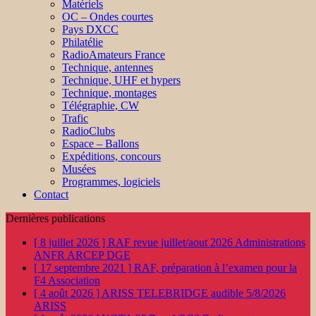
Matériels
OC – Ondes courtes
Pays DXCC
Philatélie
RadioAmateurs France
Technique, antennes
Technique, UHF et hypers
Technique, montages
Télégraphie, CW
Trafic
RadioClubs
Espace – Ballons
Expéditions, concours
Musées
Programmes, logiciels
Contact
Dernières publications
[ 8 juillet 2026 ]
RAF revue juillet/aout 2026
Administrations
ANFR ARCEP DGE
[ 17 septembre 2021 ]
RAF, préparation à l’examen pour la
F4
Association
[ 4 août 2026 ]
ARISS TELEBRIDGE audible 5/8/2026
ARISS