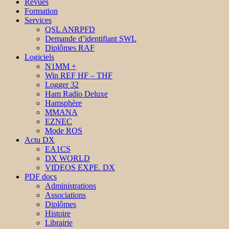
Revues
Formation
Services
QSL ANRPFD
Demande d’identifiant SWL
Diplômes RAF
Logiciels
N1MM +
Win REF HF – THF
Logger 32
Ham Radio Deluxe
Hamsphère
MMANA
EZNEC
Mode ROS
Actu DX
EA1CS
DX WORLD
VIDEOS EXPE. DX
PDF docs
Administrations
Associations
Diplômes
Histoire
Librairie