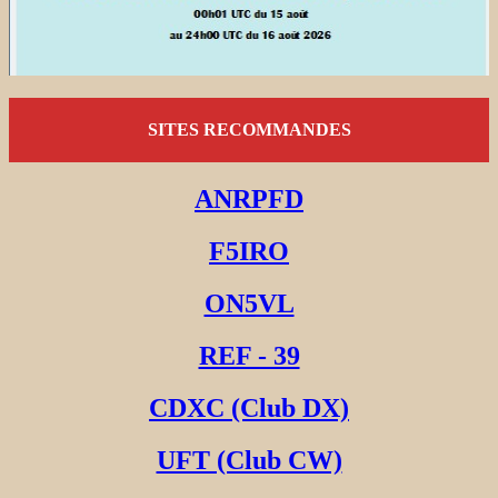
SITES RECOMMANDES
ANRPFD
F5IRO
ON5VL
REF - 39
CDXC (Club DX)
UFT (Club CW)