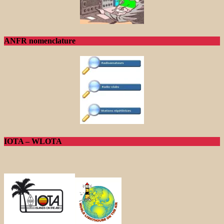
ANFR nomenclature
IOTA – WLOTA