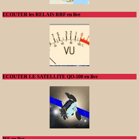
ECOUTER les RELAIS RRF en live
ECOUTER LE SATELLITE QO-100 en live
ISS en live