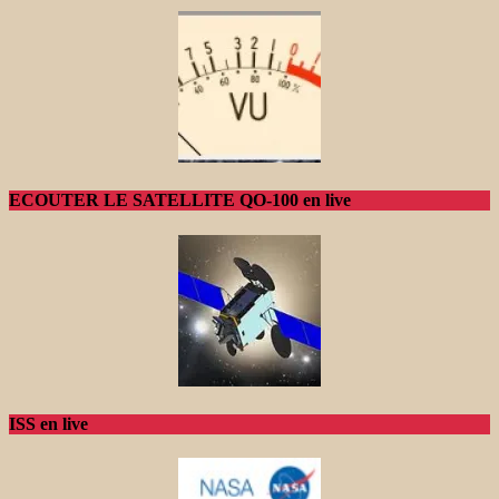
ECOUTER LE SATELLITE QO-100 en live
ISS en live