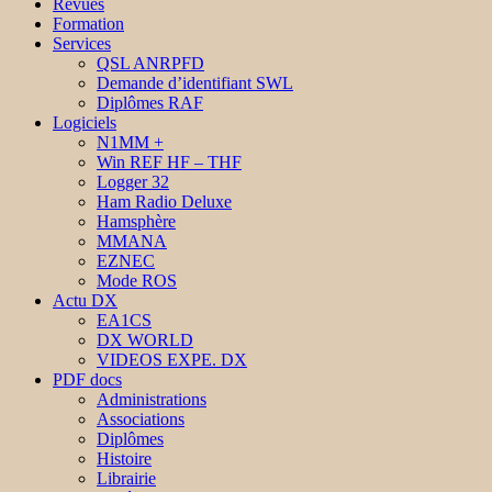
Revues
Formation
Services
QSL ANRPFD
Demande d’identifiant SWL
Diplômes RAF
Logiciels
N1MM +
Win REF HF – THF
Logger 32
Ham Radio Deluxe
Hamsphère
MMANA
EZNEC
Mode ROS
Actu DX
EA1CS
DX WORLD
VIDEOS EXPE. DX
PDF docs
Administrations
Associations
Diplômes
Histoire
Librairie