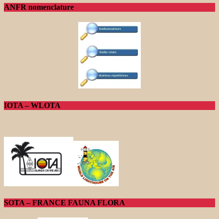
ANFR nomenclature
IOTA – WLOTA
SOTA – FRANCE FAUNA FLORA