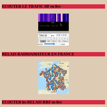
ECOUTER LE TRAFIC HF en live
RELAIS RADIOAMATEUR EN FRANCE
ECOUTER les RELAIS RRF en live