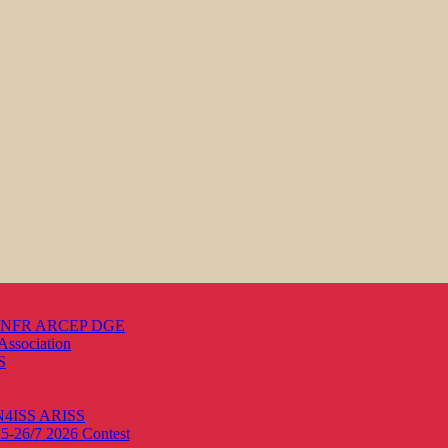
s ANFR ARCEP DGE
Association
S
ON4ISS
ARISS
25-26/7 2026
Contest