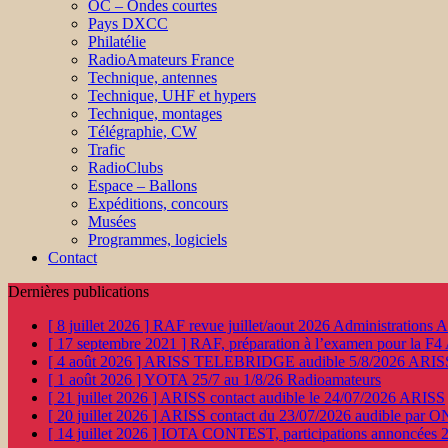
OC – Ondes courtes
Pays DXCC
Philatélie
RadioAmateurs France
Technique, antennes
Technique, UHF et hypers
Technique, montages
Télégraphie, CW
Trafic
RadioClubs
Espace – Ballons
Expéditions, concours
Musées
Programmes, logiciels
Contact
Dernières publications
[ 8 juillet 2026 ]
RAF revue juillet/aout 2026
Administration
[ 17 septembre 2021 ]
RAF, préparation à l’examen pour la F4
[ 4 août 2026 ]
ARISS TELEBRIDGE audible 5/8/2026
ARIS
[ 1 août 2026 ]
YOTA 25/7 au 1/8/26
Radioamateurs
[ 21 juillet 2026 ]
ARISS contact audible le 24/07/2026
ARISS
[ 20 juillet 2026 ]
ARISS contact du 23/07/2026 audible par 
[ 14 juillet 2026 ]
IOTA CONTEST, participations annoncées 