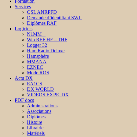
Formation
Services
QSL ANRPFD
Demande d’identifiant SWL
Diplômes RAF
Logiciels
N1MM +
Win REF HF – THF
Logger 32
Ham Radio Deluxe
Hamsphère
MMANA
EZNEC
Mode ROS
Actu DX
EA1CS
DX WORLD
VIDEOS EXPE. DX
PDF docs
Administrations
Associations
Diplômes
Histoire
Librairie
Matériels