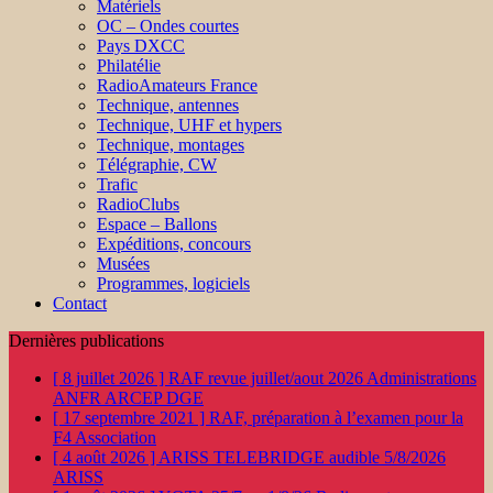
Matériels
OC – Ondes courtes
Pays DXCC
Philatélie
RadioAmateurs France
Technique, antennes
Technique, UHF et hypers
Technique, montages
Télégraphie, CW
Trafic
RadioClubs
Espace – Ballons
Expéditions, concours
Musées
Programmes, logiciels
Contact
Dernières publications
[ 8 juillet 2026 ]
RAF revue juillet/aout 2026
Administrations
ANFR ARCEP DGE
[ 17 septembre 2021 ]
RAF, préparation à l’examen pour la
F4
Association
[ 4 août 2026 ]
ARISS TELEBRIDGE audible 5/8/2026
ARISS