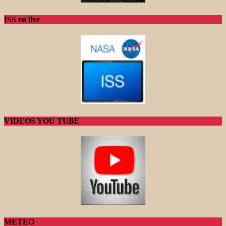
ISS en live
VIDEOS YOU TUBE
METEO