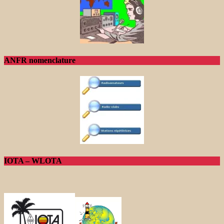
ANFR nomenclature
IOTA – WLOTA