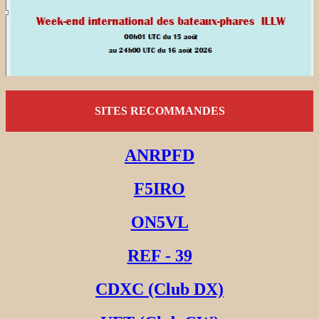
SITES RECOMMANDES
ANRPFD
F5IRO
ON5VL
REF - 39
CDXC (Club DX)