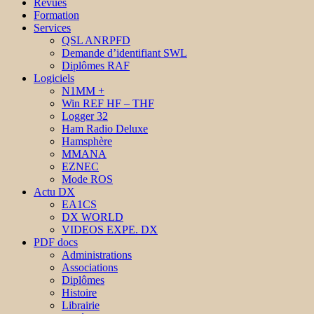
Revues
Formation
Services
QSL ANRPFD
Demande d’identifiant SWL
Diplômes RAF
Logiciels
N1MM +
Win REF HF – THF
Logger 32
Ham Radio Deluxe
Hamsphère
MMANA
EZNEC
Mode ROS
Actu DX
EA1CS
DX WORLD
VIDEOS EXPE. DX
PDF docs
Administrations
Associations
Diplômes
Histoire
Librairie