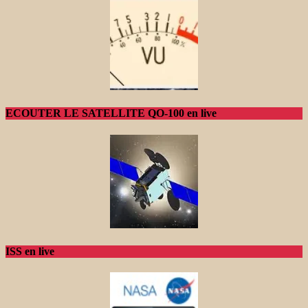
ECOUTER LE SATELLITE QO-100 en live
ISS en live