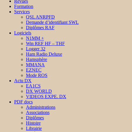
Revues
Formation
Services
QSL ANRPFD
Demande d’identifiant SWL
Diplômes RAF
Logiciels
N1MM +
Win REF HF – THF
Logger 32
Ham Radio Deluxe
Hamsphère
MMANA
EZNEC
Mode ROS
Actu DX
EA1CS
DX WORLD
VIDEOS EXPE. DX
PDF docs
Administrations
Associations
Diplômes
Histoire
Librairie