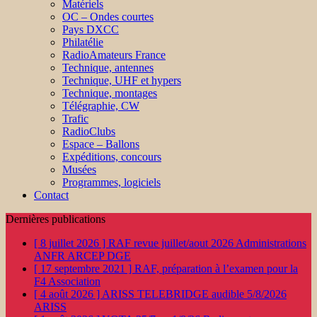
Matériels
OC – Ondes courtes
Pays DXCC
Philatélie
RadioAmateurs France
Technique, antennes
Technique, UHF et hypers
Technique, montages
Télégraphie, CW
Trafic
RadioClubs
Espace – Ballons
Expéditions, concours
Musées
Programmes, logiciels
Contact
Dernières publications
[ 8 juillet 2026 ]
RAF revue juillet/aout 2026
Administrations
ANFR ARCEP DGE
[ 17 septembre 2021 ]
RAF, préparation à l’examen pour la
F4
Association
[ 4 août 2026 ]
ARISS TELEBRIDGE audible 5/8/2026
ARISS