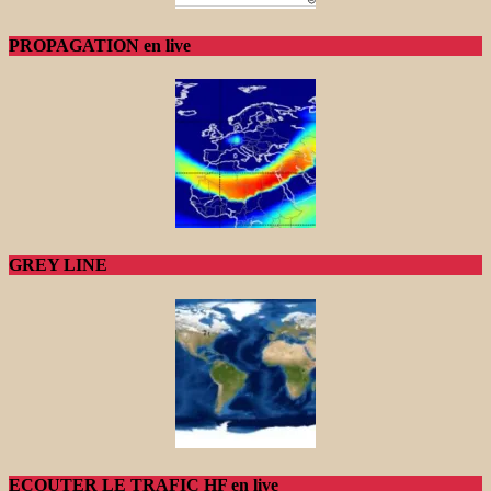
PROPAGATION en live
GREY LINE
ECOUTER LE TRAFIC HF en live