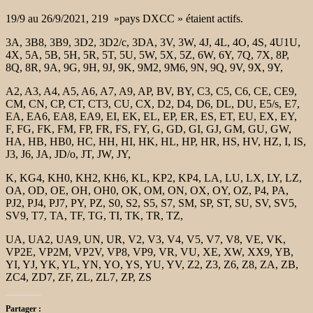
19/9 au 26/9/2021, 219 »pays DXCC » étaient actifs.
3A, 3B8, 3B9, 3D2, 3D2/c, 3DA,
3V, 3W, 4J, 4L, 4O, 4S, 4U1U,
4X, 5A, 5B, 5H, 5R, 5T, 5U, 5W, 5X, 5Z, 6W, 6Y, 7Q, 7X, 8P,
8Q, 8R, 9A, 9G, 9H, 9J, 9K, 9M2, 9M6, 9N, 9Q, 9V, 9X, 9Y,
A2, A3, A4, A5, A6, A7, A9, AP, BV, BY, C3, C5, C6, CE, CE9,
CM, CN, CP, CT, CT3, CU, CX, D2, D4, D6, DL, DU, E5/s, E7,
EA, EA6, EA8, EA9, EI, EK, EL, EP, ER, ES, ET, EU, EX, EY,
F, FG, FK, FM, FP, FR, FS, FY, G, GD, GI, GJ, GM, GU, GW,
HA, HB, HB0, HC, HH, HI, HK, HL, HP, HR, HS, HV, HZ, I, IS,
J3, J6, JA, JD/o, JT, JW, JY,
K, KG4, KH0, KH2, KH6, KL, KP2, KP4, LA, LU, LX, LY, LZ,
OA, OD, OE, OH, OH0, OK, OM, ON, OX, OY, OZ, P4, PA,
PJ2, PJ4, PJ7, PY, PZ, S0, S2, S5, S7, SM, SP, ST, SU, SV, SV5,
SV9, T7, TA, TF, TG, TI, TK, TR, TZ,
UA, UA2, UA9, UN, UR, V2, V3, V4, V5, V7, V8, VE, VK,
VP2E, VP2M, VP2V, VP8, VP9, VR, VU, XE, XW, XX9, YB,
YI, YJ, YK, YL, YN, YO, YS, YU, YV, Z2, Z3, Z6, Z8, ZA, ZB,
ZC4, ZD7, ZF, ZL, ZL7, ZP, ZS
Partager :