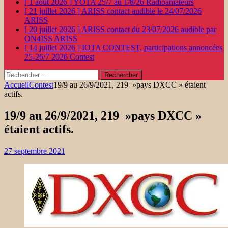
[ 1 août 2026 ]
YOTA 25/7 au 1/8/26
Radioamateurs
[ 21 juillet 2026 ]
ARISS contact audible le 24/07/2026
ARISS
[ 20 juillet 2026 ]
ARISS contact du 23/07/2026 audible par
ON4ISS
ARISS
[ 14 juillet 2026 ]
IOTA CONTEST, participations annoncées
25-26/7 2026
Contest
Rechercher :
Accueil
Contest
19/9 au 26/9/2021, 219 »pays DXCC » étaient
actifs.
19/9 au 26/9/2021, 219 »pays DXCC »
étaient actifs.
27 septembre 2021