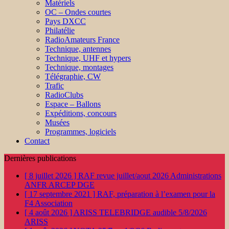
Matériels
OC – Ondes courtes
Pays DXCC
Philatélie
RadioAmateurs France
Technique, antennes
Technique, UHF et hypers
Technique, montages
Télégraphie, CW
Trafic
RadioClubs
Espace – Ballons
Expéditions, concours
Musées
Programmes, logiciels
Contact
Dernières publications
[ 8 juillet 2026 ]
RAF revue juillet/aout 2026
Administrations
ANFR ARCEP DGE
[ 17 septembre 2021 ]
RAF, préparation à l’examen pour la
F4
Association
[ 4 août 2026 ]
ARISS TELEBRIDGE audible 5/8/2026
ARISS