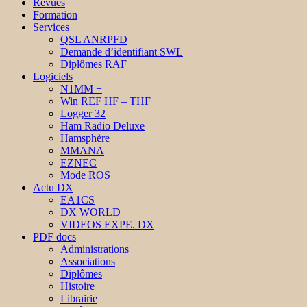
Revues
Formation
Services
QSL ANRPFD
Demande d’identifiant SWL
Diplômes RAF
Logiciels
N1MM +
Win REF HF – THF
Logger 32
Ham Radio Deluxe
Hamsphère
MMANA
EZNEC
Mode ROS
Actu DX
EA1CS
DX WORLD
VIDEOS EXPE. DX
PDF docs
Administrations
Associations
Diplômes
Histoire
Librairie