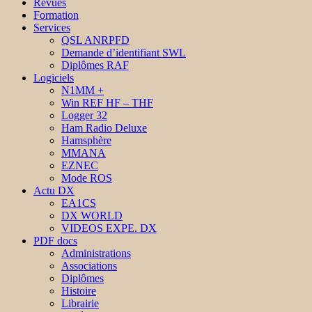
Revues
Formation
Services
QSL ANRPFD
Demande d’identifiant SWL
Diplômes RAF
Logiciels
N1MM +
Win REF HF – THF
Logger 32
Ham Radio Deluxe
Hamsphère
MMANA
EZNEC
Mode ROS
Actu DX
EA1CS
DX WORLD
VIDEOS EXPE. DX
PDF docs
Administrations
Associations
Diplômes
Histoire
Librairie