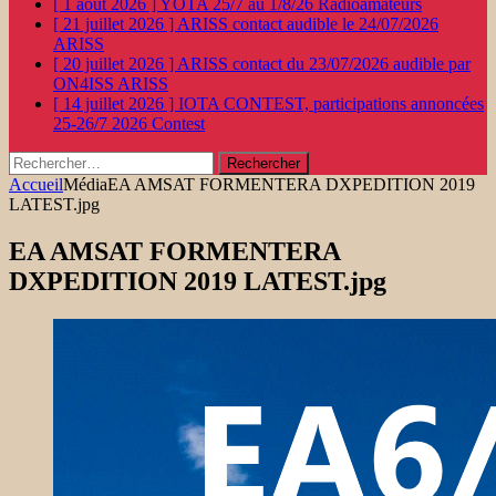
[ 1 août 2026 ]
YOTA 25/7 au 1/8/26
Radioamateurs
[ 21 juillet 2026 ]
ARISS contact audible le 24/07/2026
ARISS
[ 20 juillet 2026 ]
ARISS contact du 23/07/2026 audible par
ON4ISS
ARISS
[ 14 juillet 2026 ]
IOTA CONTEST, participations annoncées
25-26/7 2026
Contest
Rechercher :
Accueil
Média
EA AMSAT FORMENTERA DXPEDITION 2019
LATEST.jpg
EA AMSAT FORMENTERA
DXPEDITION 2019 LATEST.jpg