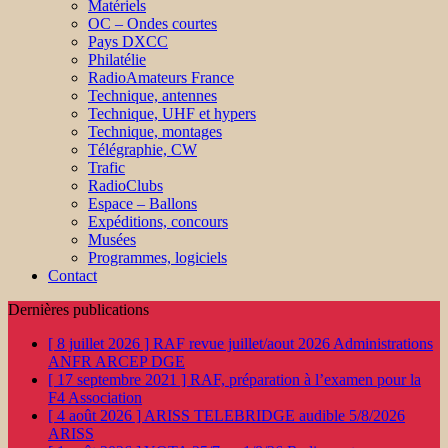
Matériels
OC – Ondes courtes
Pays DXCC
Philatélie
RadioAmateurs France
Technique, antennes
Technique, UHF et hypers
Technique, montages
Télégraphie, CW
Trafic
RadioClubs
Espace – Ballons
Expéditions, concours
Musées
Programmes, logiciels
Contact
Dernières publications
[ 8 juillet 2026 ]
RAF revue juillet/aout 2026
Administrations
ANFR ARCEP DGE
[ 17 septembre 2021 ]
RAF, préparation à l’examen pour la
F4
Association
[ 4 août 2026 ]
ARISS TELEBRIDGE audible 5/8/2026
ARISS