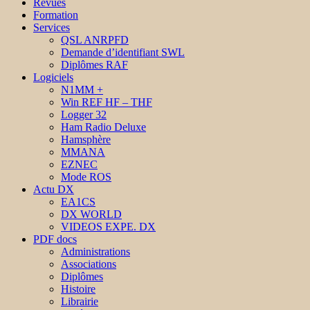
Revues
Formation
Services
QSL ANRPFD
Demande d’identifiant SWL
Diplômes RAF
Logiciels
N1MM +
Win REF HF – THF
Logger 32
Ham Radio Deluxe
Hamsphère
MMANA
EZNEC
Mode ROS
Actu DX
EA1CS
DX WORLD
VIDEOS EXPE. DX
PDF docs
Administrations
Associations
Diplômes
Histoire
Librairie