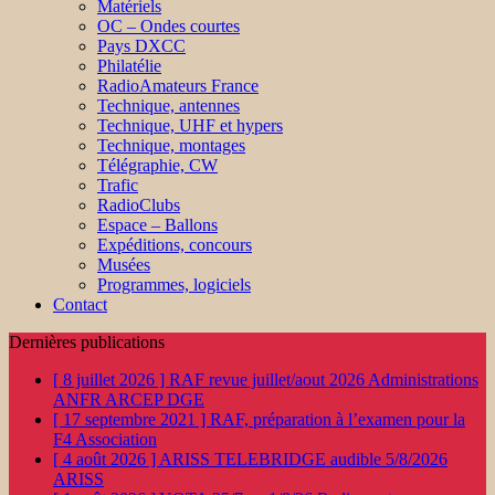
Matériels
OC – Ondes courtes
Pays DXCC
Philatélie
RadioAmateurs France
Technique, antennes
Technique, UHF et hypers
Technique, montages
Télégraphie, CW
Trafic
RadioClubs
Espace – Ballons
Expéditions, concours
Musées
Programmes, logiciels
Contact
Dernières publications
[ 8 juillet 2026 ]
RAF revue juillet/aout 2026
Administrations
ANFR ARCEP DGE
[ 17 septembre 2021 ]
RAF, préparation à l’examen pour la
F4
Association
[ 4 août 2026 ]
ARISS TELEBRIDGE audible 5/8/2026
ARISS