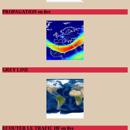
PROPAGATION en live
GREY LINE
ECOUTER LE TRAFIC HF en live