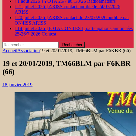
[ 1 août 2026 ]
YOTA 25/7 au 1/8/26
Radioamateurs
[ 21 juillet 2026 ]
ARISS contact audible le 24/07/2026
ARISS
[ 20 juillet 2026 ]
ARISS contact du 23/07/2026 audible par
ON4ISS
ARISS
[ 14 juillet 2026 ]
IOTA CONTEST, participations annoncées
25-26/7 2026
Contest
Rechercher :
Accueil
Association
19 et 20/01/2019, TM66BLM par F6KBR (66)
19 et 20/01/2019, TM66BLM par F6KBR
(66)
18 janvier 2019