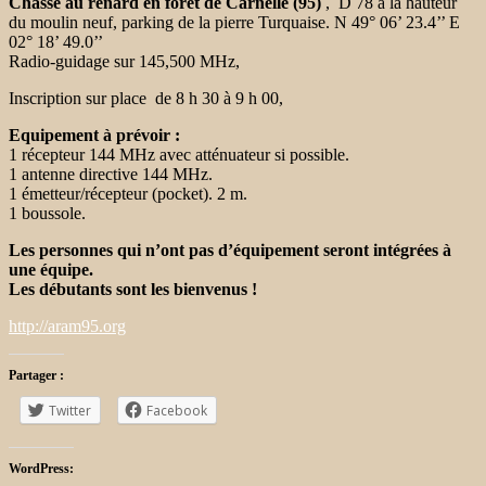
Chasse au renard en forêt de Carnelle (95)
, D 78 à la hauteur
du moulin neuf, parking de la pierre Turquaise. N 49° 06’ 23.4’’ E
02° 18’ 49.0’’
Radio-guidage sur 145,500 MHz,
Inscription sur place de 8 h 30 à 9 h 00,
Equipement à prévoir :
1 récepteur 144 MHz avec atténuateur si possible.
1 antenne directive 144 MHz.
1 émetteur/récepteur (pocket). 2 m.
1 boussole.
Les personnes qui n’ont pas d’équipement seront intégrées à
une équipe.
Les débutants sont les bienvenus !
http://aram95.org
Partager :
Twitter
Facebook
WordPress: