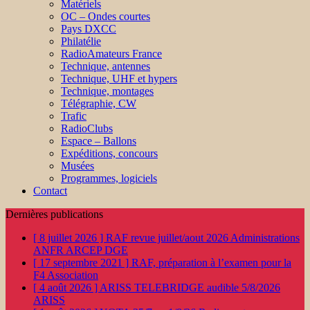
Matériels
OC – Ondes courtes
Pays DXCC
Philatélie
RadioAmateurs France
Technique, antennes
Technique, UHF et hypers
Technique, montages
Télégraphie, CW
Trafic
RadioClubs
Espace – Ballons
Expéditions, concours
Musées
Programmes, logiciels
Contact
Dernières publications
[ 8 juillet 2026 ]
RAF revue juillet/aout 2026
Administrations
ANFR ARCEP DGE
[ 17 septembre 2021 ]
RAF, préparation à l’examen pour la
F4
Association
[ 4 août 2026 ]
ARISS TELEBRIDGE audible 5/8/2026
ARISS