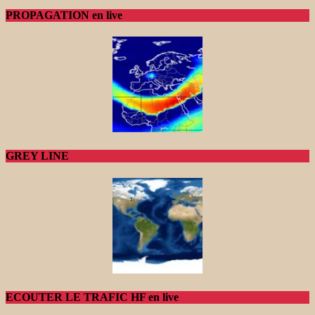
PROPAGATION en live
GREY LINE
ECOUTER LE TRAFIC HF en live