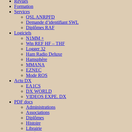
Revues
Formation
Services
QSL ANRPFD
Demande d’identifiant SWL
Diplômes RAF
Logiciels
N1MM +
Win REF HF – THF
Logger 32
Ham Radio Deluxe
Hamsphère
MMANA
EZNEC
Mode ROS
Actu DX
EA1CS
DX WORLD
VIDEOS EXPE. DX
PDF docs
Administrations
Associations
Diplômes
Histoire
Librairie