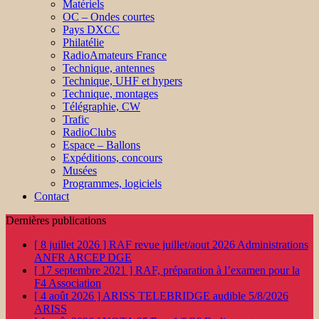
Matériels
OC – Ondes courtes
Pays DXCC
Philatélie
RadioAmateurs France
Technique, antennes
Technique, UHF et hypers
Technique, montages
Télégraphie, CW
Trafic
RadioClubs
Espace – Ballons
Expéditions, concours
Musées
Programmes, logiciels
Contact
Dernières publications
[ 8 juillet 2026 ]
RAF revue juillet/aout 2026
Administrations
ANFR ARCEP DGE
[ 17 septembre 2021 ]
RAF, préparation à l’examen pour la
F4
Association
[ 4 août 2026 ]
ARISS TELEBRIDGE audible 5/8/2026
ARISS