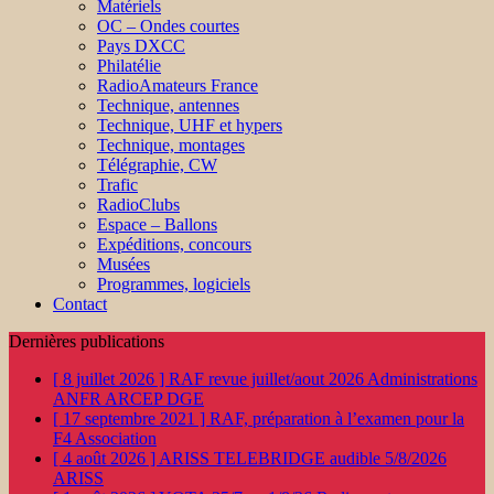
Matériels
OC – Ondes courtes
Pays DXCC
Philatélie
RadioAmateurs France
Technique, antennes
Technique, UHF et hypers
Technique, montages
Télégraphie, CW
Trafic
RadioClubs
Espace – Ballons
Expéditions, concours
Musées
Programmes, logiciels
Contact
Dernières publications
[ 8 juillet 2026 ]
RAF revue juillet/aout 2026
Administrations
ANFR ARCEP DGE
[ 17 septembre 2021 ]
RAF, préparation à l’examen pour la
F4
Association
[ 4 août 2026 ]
ARISS TELEBRIDGE audible 5/8/2026
ARISS