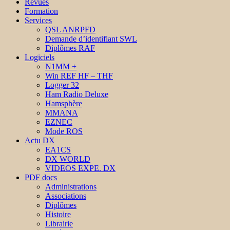
Revues
Formation
Services
QSL ANRPFD
Demande d’identifiant SWL
Diplômes RAF
Logiciels
N1MM +
Win REF HF – THF
Logger 32
Ham Radio Deluxe
Hamsphère
MMANA
EZNEC
Mode ROS
Actu DX
EA1CS
DX WORLD
VIDEOS EXPE. DX
PDF docs
Administrations
Associations
Diplômes
Histoire
Librairie