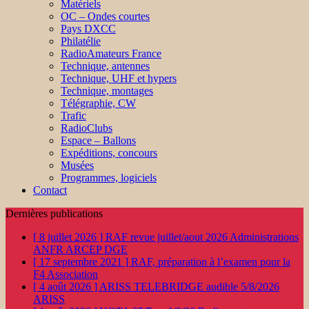
Matériels
OC – Ondes courtes
Pays DXCC
Philatélie
RadioAmateurs France
Technique, antennes
Technique, UHF et hypers
Technique, montages
Télégraphie, CW
Trafic
RadioClubs
Espace – Ballons
Expéditions, concours
Musées
Programmes, logiciels
Contact
Dernières publications
[ 8 juillet 2026 ]
RAF revue juillet/aout 2026
Administrations
ANFR ARCEP DGE
[ 17 septembre 2021 ]
RAF, préparation à l’examen pour la
F4
Association
[ 4 août 2026 ]
ARISS TELEBRIDGE audible 5/8/2026
ARISS