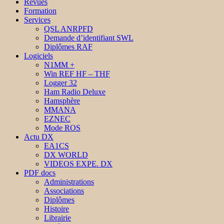
Revues
Formation
Services
QSL ANRPFD
Demande d’identifiant SWL
Diplômes RAF
Logiciels
N1MM +
Win REF HF – THF
Logger 32
Ham Radio Deluxe
Hamsphère
MMANA
EZNEC
Mode ROS
Actu DX
EA1CS
DX WORLD
VIDEOS EXPE. DX
PDF docs
Administrations
Associations
Diplômes
Histoire
Librairie