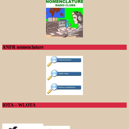
ANFR nomenclature
IOTA – WLOTA