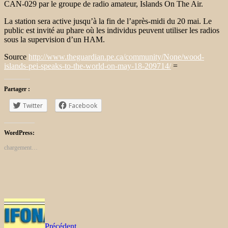
CAN-029 par le groupe de radio amateur, Islands On The Air.
La station sera active jusqu’à la fin de l’après-midi du 20 mai. Le
public est invité au phare où les individus peuvent utiliser les radios
sous la supervision d’un HAM.
Source
http://www.theguardian.pe.ca/community/None/wood-
islands-pei-speaks-to-the-world-on-may-18-209714/
=
Partager :
Twitter
Facebook
WordPress:
chargement…
Précédent