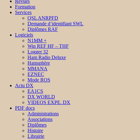
Revues
Formation
Services
QSL ANRPFD
Demande d’identifiant SWL
Diplômes RAF
Logiciels
N1MM +
Win REF HF – THF
Logger 32
Ham Radio Deluxe
Hamsphère
MMANA
EZNEC
Mode ROS
Actu DX
EA1CS
DX WORLD
VIDEOS EXPE. DX
PDF docs
Administrations
Associations
Diplômes
Histoire
Librairie