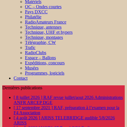
Matériels
OC – Ondes courtes
Pays DXCC
Philatélie
RadioAmateurs France
Technique, antennes
Technique, UHF et hypers
Technique, montages
Télégraphie, CW
Trafic
RadioClubs
Espace – Ballons
Expéditions, concours
Musées
Programmes, logiciels
Contact
Dernières publications
[ 8 juillet 2026 ]
RAF revue juillet/aout 2026
Administrations
ANFR ARCEP DGE
[ 17 septembre 2021 ]
RAF, préparation à l’examen pour la
F4
Association
[ 4 août 2026 ]
ARISS TELEBRIDGE audible 5/8/2026
ARISS