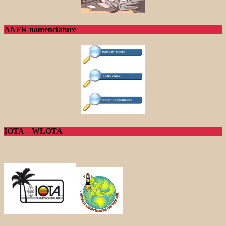
ANFR nomenclature
IOTA – WLOTA