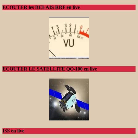
ECOUTER les RELAIS RRF en live
ECOUTER LE SATELLITE QO-100 en live
ISS en live