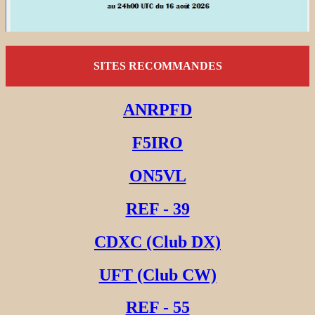
SITES RECOMMANDES
ANRPFD
F5IRO
ON5VL
REF - 39
CDXC (Club DX)
UFT (Club CW)
REF - 55