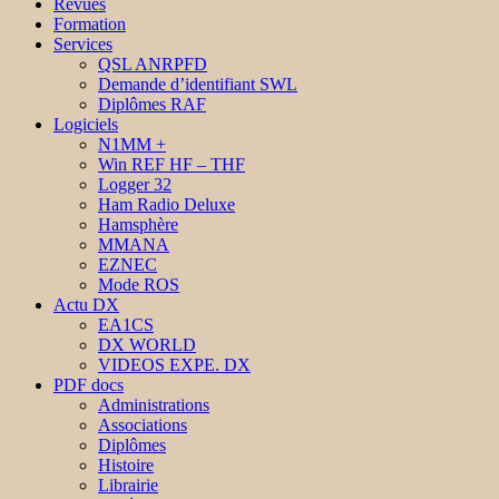
Revues
Formation
Services
QSL ANRPFD
Demande d’identifiant SWL
Diplômes RAF
Logiciels
N1MM +
Win REF HF – THF
Logger 32
Ham Radio Deluxe
Hamsphère
MMANA
EZNEC
Mode ROS
Actu DX
EA1CS
DX WORLD
VIDEOS EXPE. DX
PDF docs
Administrations
Associations
Diplômes
Histoire
Librairie