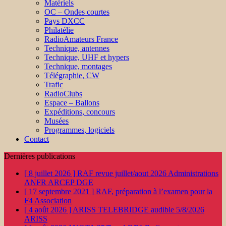
Matériels
OC – Ondes courtes
Pays DXCC
Philatélie
RadioAmateurs France
Technique, antennes
Technique, UHF et hypers
Technique, montages
Télégraphie, CW
Trafic
RadioClubs
Espace – Ballons
Expéditions, concours
Musées
Programmes, logiciels
Contact
Dernières publications
[ 8 juillet 2026 ]
RAF revue juillet/aout 2026
Administrations
ANFR ARCEP DGE
[ 17 septembre 2021 ]
RAF, préparation à l’examen pour la
F4
Association
[ 4 août 2026 ]
ARISS TELEBRIDGE audible 5/8/2026
ARISS