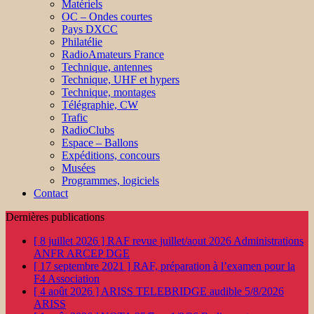
Matériels
OC – Ondes courtes
Pays DXCC
Philatélie
RadioAmateurs France
Technique, antennes
Technique, UHF et hypers
Technique, montages
Télégraphie, CW
Trafic
RadioClubs
Espace – Ballons
Expéditions, concours
Musées
Programmes, logiciels
Contact
Dernières publications
[ 8 juillet 2026 ]
RAF revue juillet/aout 2026
Administrations
ANFR ARCEP DGE
[ 17 septembre 2021 ]
RAF, préparation à l’examen pour la
F4
Association
[ 4 août 2026 ]
ARISS TELEBRIDGE audible 5/8/2026
ARISS