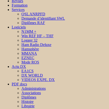
Revues
Formation
Services
QSL ANRPFD
Demande d’identifiant SWL
Diplômes RAF
Logiciels
N1MM +
Win REF HF – THF
Logger 32
Ham Radio Deluxe
Hamsphère
MMANA
EZNEC
Mode ROS
Actu DX
EA1CS
DX WORLD
VIDEOS EXPE. DX
PDF docs
Administrations
Associations
Diplômes
Histoire
Librairie