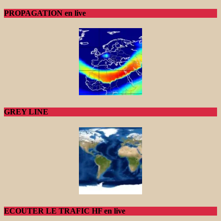
PROPAGATION en live
GREY LINE
ECOUTER LE TRAFIC HF en live