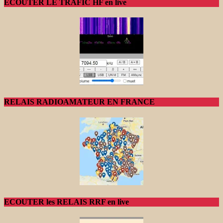
ECOUTER LE TRAFIC HF en live
RELAIS RADIOAMATEUR EN FRANCE
ECOUTER les RELAIS RRF en live