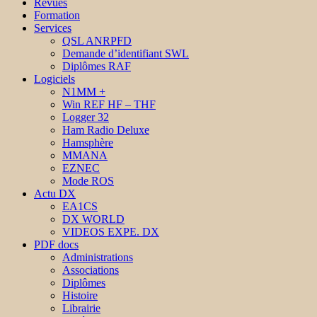
Revues
Formation
Services
QSL ANRPFD
Demande d’identifiant SWL
Diplômes RAF
Logiciels
N1MM +
Win REF HF – THF
Logger 32
Ham Radio Deluxe
Hamsphère
MMANA
EZNEC
Mode ROS
Actu DX
EA1CS
DX WORLD
VIDEOS EXPE. DX
PDF docs
Administrations
Associations
Diplômes
Histoire
Librairie