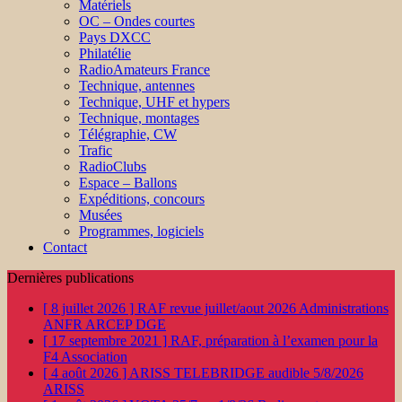
Matériels
OC – Ondes courtes
Pays DXCC
Philatélie
RadioAmateurs France
Technique, antennes
Technique, UHF et hypers
Technique, montages
Télégraphie, CW
Trafic
RadioClubs
Espace – Ballons
Expéditions, concours
Musées
Programmes, logiciels
Contact
Dernières publications
[ 8 juillet 2026 ]
RAF revue juillet/aout 2026
Administrations
ANFR ARCEP DGE
[ 17 septembre 2021 ]
RAF, préparation à l’examen pour la
F4
Association
[ 4 août 2026 ]
ARISS TELEBRIDGE audible 5/8/2026
ARISS