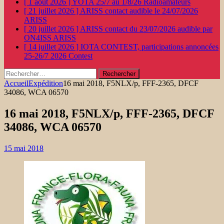
[ 1 août 2026 ]
YOTA 25/7 au 1/8/26
Radioamateurs
[ 21 juillet 2026 ]
ARISS contact audible le 24/07/2026
ARISS
[ 20 juillet 2026 ]
ARISS contact du 23/07/2026 audible par
ON4ISS
ARISS
[ 14 juillet 2026 ]
IOTA CONTEST, participations annoncées
25-26/7 2026
Contest
Rechercher :
Accueil
Expédition
16 mai 2018, F5NLX/p, FFF-2365, DFCF
34086, WCA 06570
16 mai 2018, F5NLX/p, FFF-2365, DFCF
34086, WCA 06570
15 mai 2018