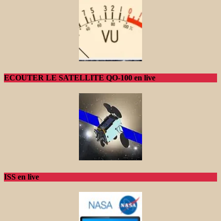
ECOUTER LE SATELLITE QO-100 en live
ISS en live