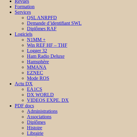
Revues
Formation
Services
QSL ANRPFD
Demande d’identifiant SWL
Diplômes RAF
Logiciels
N1MM +
Win REF HF – THF
Logger 32
Ham Radio Deluxe
Hamsphère
MMANA
EZNEC
Mode ROS
Actu DX
EA1CS
DX WORLD
VIDEOS EXPE. DX
PDF docs
Administrations
Associations
Diplômes
Histoire
Librairie