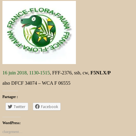
16 juin 2018,
1130-1515
,
FFF-2376
,
ssb, cw,
F5NLX/P
also DFCF 34074 – WCA F 06555
Partager :
Twitter
Facebook
WordPress:
chargement…