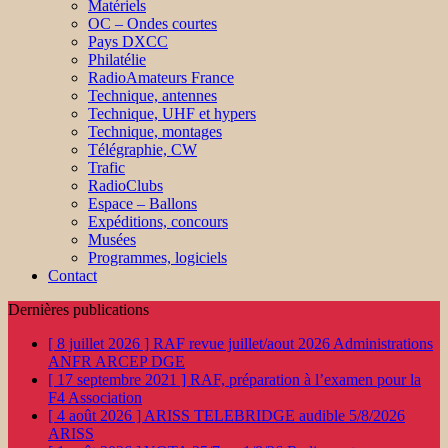
Matériels
OC – Ondes courtes
Pays DXCC
Philatélie
RadioAmateurs France
Technique, antennes
Technique, UHF et hypers
Technique, montages
Télégraphie, CW
Trafic
RadioClubs
Espace – Ballons
Expéditions, concours
Musées
Programmes, logiciels
Contact
Dernières publications
[ 8 juillet 2026 ]
RAF revue juillet/aout 2026
Administrations
ANFR ARCEP DGE
[ 17 septembre 2021 ]
RAF, préparation à l’examen pour la
F4
Association
[ 4 août 2026 ]
ARISS TELEBRIDGE audible 5/8/2026
ARISS