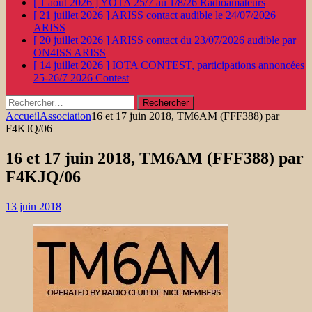
[ 1 août 2026 ]
YOTA 25/7 au 1/8/26
Radioamateurs
[ 21 juillet 2026 ]
ARISS contact audible le 24/07/2026
ARISS
[ 20 juillet 2026 ]
ARISS contact du 23/07/2026 audible par
ON4ISS
ARISS
[ 14 juillet 2026 ]
IOTA CONTEST, participations annoncées
25-26/7 2026
Contest
Rechercher :
Accueil
Association
16 et 17 juin 2018, TM6AM (FFF388) par
F4KJQ/06
16 et 17 juin 2018, TM6AM (FFF388) par
F4KJQ/06
13 juin 2018