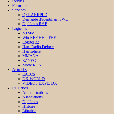
Revues
Formation
Services
QSL ANRPFD
Demande d’identifiant SWL
Diplômes RAF
Logiciels
N1MM +
Win REF HF – THF
Logger 32
Ham Radio Deluxe
Hamsphère
MMANA
EZNEC
Mode ROS
Actu DX
EA1CS
DX WORLD
VIDEOS EXPE. DX
PDF docs
Administrations
Associations
Diplômes
Histoire
Librairie