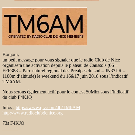
Bonjour,
un petit message pour vous signaler que le radio Club de Nice
organisera une activation depuis le plateau de Caussols (06 –
FFF388 – Parc naturel régional des Préalpes du sud – JN33LR –
1100m d’altitude) le weekend du 16&17 juin 2018 sous l’indicatif
TM6AM.
Nous serons également actif pour le contest 50Mhz sous l’indicatif
du club F4KJQ
Infos :
https://www.qrz.com/db/TM6AM
http://www.radioclubdenice.org
73s F4KJQ