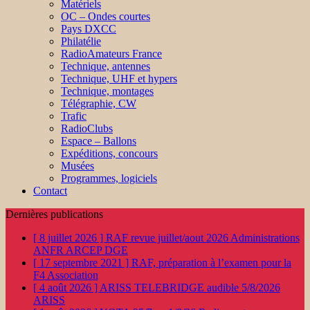
Matériels
OC – Ondes courtes
Pays DXCC
Philatélie
RadioAmateurs France
Technique, antennes
Technique, UHF et hypers
Technique, montages
Télégraphie, CW
Trafic
RadioClubs
Espace – Ballons
Expéditions, concours
Musées
Programmes, logiciels
Contact
Dernières publications
[ 8 juillet 2026 ]
RAF revue juillet/aout 2026
Administrations
ANFR ARCEP DGE
[ 17 septembre 2021 ]
RAF, préparation à l’examen pour la
F4
Association
[ 4 août 2026 ]
ARISS TELEBRIDGE audible 5/8/2026
ARISS