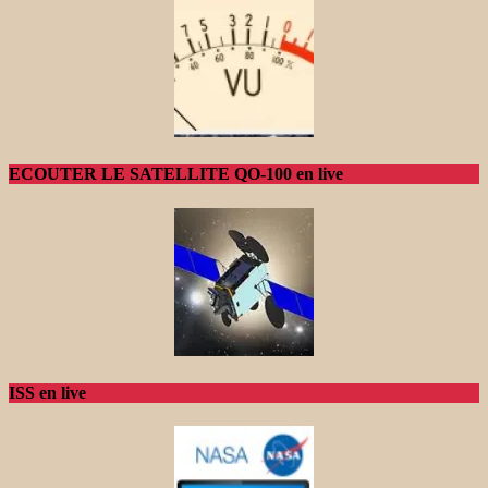
ECOUTER LE SATELLITE QO-100 en live
ISS en live