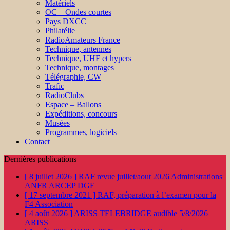
Matériels
OC – Ondes courtes
Pays DXCC
Philatélie
RadioAmateurs France
Technique, antennes
Technique, UHF et hypers
Technique, montages
Télégraphie, CW
Trafic
RadioClubs
Espace – Ballons
Expéditions, concours
Musées
Programmes, logiciels
Contact
Dernières publications
[ 8 juillet 2026 ]
RAF revue juillet/aout 2026
Administrations
ANFR ARCEP DGE
[ 17 septembre 2021 ]
RAF, préparation à l’examen pour la
F4
Association
[ 4 août 2026 ]
ARISS TELEBRIDGE audible 5/8/2026
ARISS