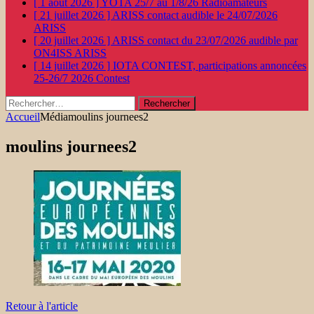
[ 1 août 2026 ]
YOTA 25/7 au 1/8/26
Radioamateurs
[ 21 juillet 2026 ]
ARISS contact audible le 24/07/2026
ARISS
[ 20 juillet 2026 ]
ARISS contact du 23/07/2026 audible par
ON4ISS
ARISS
[ 14 juillet 2026 ]
IOTA CONTEST, participations annoncées
25-26/7 2026
Contest
Rechercher :
Accueil
Média
moulins journees2
moulins journees2
Retour à l'article