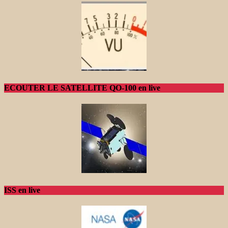
ECOUTER LE SATELLITE QO-100 en live
ISS en live