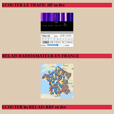
ECOUTER LE TRAFIC HF en live
RELAIS RADIOAMATEUR EN FRANCE
ECOUTER les RELAIS RRF en live