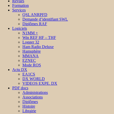
Revues
Formation
Services
QSL ANRPFD
Demande d’identifiant SWL
Diplômes RAF
Logiciels
N1MM +
Win REF HF – THF
Logger 32
Ham Radio Deluxe
Hamsphère
MMANA
EZNEC
Mode ROS
Actu DX
EA1CS
DX WORLD
VIDEOS EXPE. DX
PDF docs
Administrations
Associations
Diplômes
Histoire
Librairie