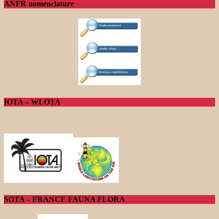
ANFR nomenclature
IOTA – WLOTA
SOTA – FRANCE FAUNA FLORA