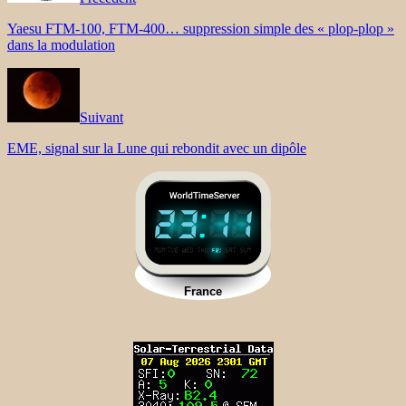
Yaesu FTM-100, FTM-400… suppression simple des « plop-plop »
dans la modulation
Suivant
EME, signal sur la Lune qui rebondit avec un dipôle