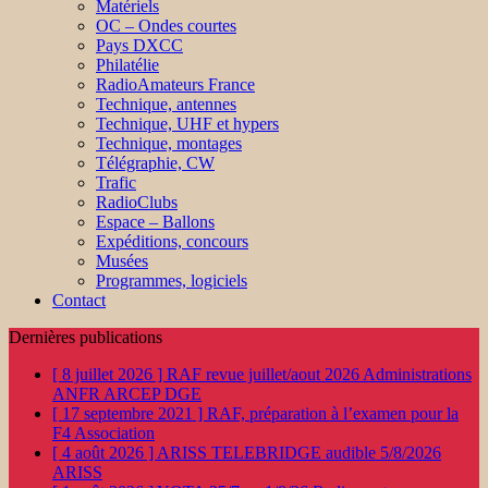
Matériels
OC – Ondes courtes
Pays DXCC
Philatélie
RadioAmateurs France
Technique, antennes
Technique, UHF et hypers
Technique, montages
Télégraphie, CW
Trafic
RadioClubs
Espace – Ballons
Expéditions, concours
Musées
Programmes, logiciels
Contact
Dernières publications
[ 8 juillet 2026 ]
RAF revue juillet/aout 2026
Administrations
ANFR ARCEP DGE
[ 17 septembre 2021 ]
RAF, préparation à l’examen pour la
F4
Association
[ 4 août 2026 ]
ARISS TELEBRIDGE audible 5/8/2026
ARISS