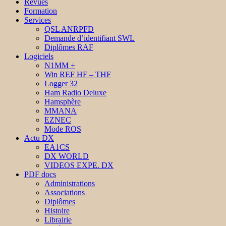
Revues
Formation
Services
QSL ANRPFD
Demande d’identifiant SWL
Diplômes RAF
Logiciels
N1MM +
Win REF HF – THF
Logger 32
Ham Radio Deluxe
Hamsphère
MMANA
EZNEC
Mode ROS
Actu DX
EA1CS
DX WORLD
VIDEOS EXPE. DX
PDF docs
Administrations
Associations
Diplômes
Histoire
Librairie