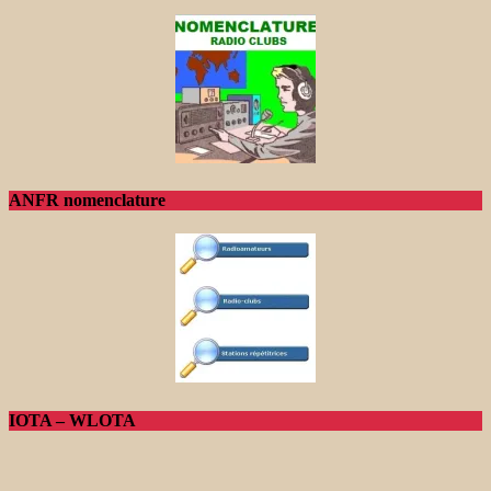
ANFR nomenclature
IOTA – WLOTA