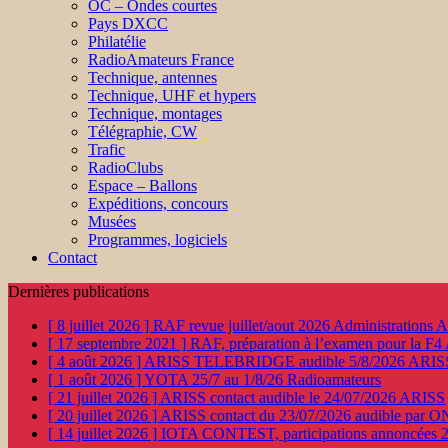
OC – Ondes courtes
Pays DXCC
Philatélie
RadioAmateurs France
Technique, antennes
Technique, UHF et hypers
Technique, montages
Télégraphie, CW
Trafic
RadioClubs
Espace – Ballons
Expéditions, concours
Musées
Programmes, logiciels
Contact
Dernières publications
[ 8 juillet 2026 ]
RAF revue juillet/aout 2026
Administration
[ 17 septembre 2021 ]
RAF, préparation à l’examen pour la F4
[ 4 août 2026 ]
ARISS TELEBRIDGE audible 5/8/2026
ARIS
[ 1 août 2026 ]
YOTA 25/7 au 1/8/26
Radioamateurs
[ 21 juillet 2026 ]
ARISS contact audible le 24/07/2026
ARISS
[ 20 juillet 2026 ]
ARISS contact du 23/07/2026 audible par 
[ 14 juillet 2026 ]
IOTA CONTEST, participations annoncées 