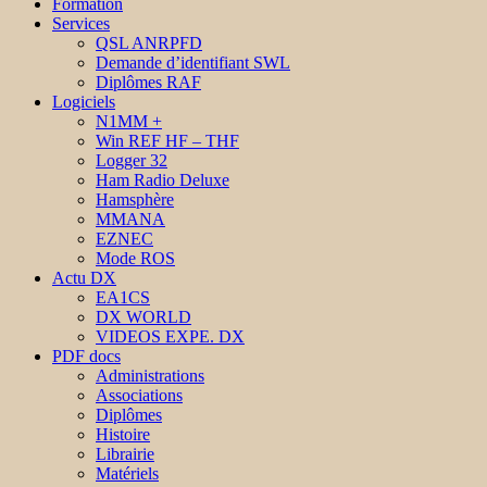
Formation
Services
QSL ANRPFD
Demande d’identifiant SWL
Diplômes RAF
Logiciels
N1MM +
Win REF HF – THF
Logger 32
Ham Radio Deluxe
Hamsphère
MMANA
EZNEC
Mode ROS
Actu DX
EA1CS
DX WORLD
VIDEOS EXPE. DX
PDF docs
Administrations
Associations
Diplômes
Histoire
Librairie
Matériels