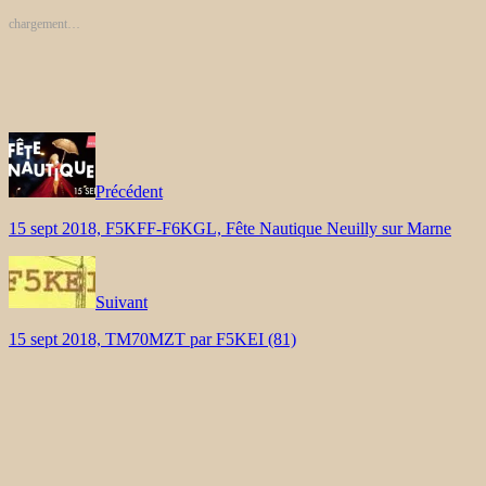
chargement…
Précédent
15 sept 2018, F5KFF-F6KGL, Fête Nautique Neuilly sur Marne
Suivant
15 sept 2018, TM70MZT par F5KEI (81)