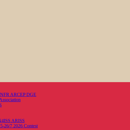
s ANFR ARCEP DGE
Association
S
ON4ISS
ARISS
25-26/7 2026
Contest