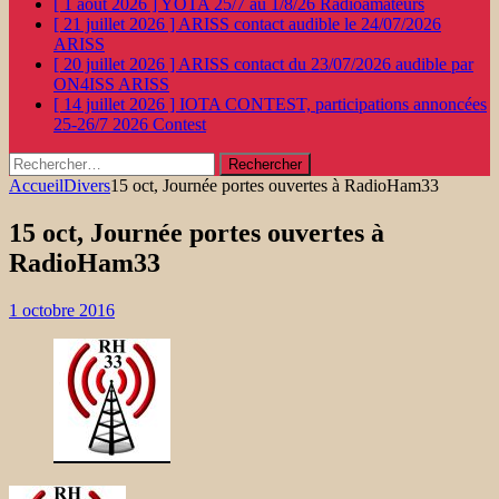
[ 1 août 2026 ]
YOTA 25/7 au 1/8/26
Radioamateurs
[ 21 juillet 2026 ]
ARISS contact audible le 24/07/2026
ARISS
[ 20 juillet 2026 ]
ARISS contact du 23/07/2026 audible par
ON4ISS
ARISS
[ 14 juillet 2026 ]
IOTA CONTEST, participations annoncées
25-26/7 2026
Contest
Rechercher :
Accueil
Divers
15 oct, Journée portes ouvertes à RadioHam33
15 oct, Journée portes ouvertes à
RadioHam33
1 octobre 2016