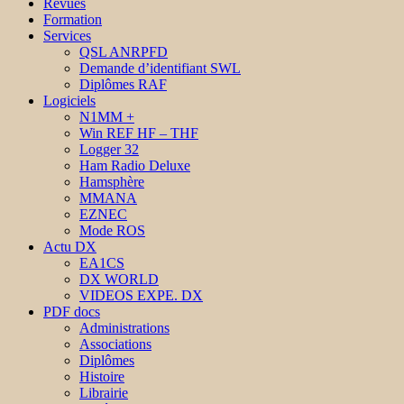
Revues
Formation
Services
QSL ANRPFD
Demande d’identifiant SWL
Diplômes RAF
Logiciels
N1MM +
Win REF HF – THF
Logger 32
Ham Radio Deluxe
Hamsphère
MMANA
EZNEC
Mode ROS
Actu DX
EA1CS
DX WORLD
VIDEOS EXPE. DX
PDF docs
Administrations
Associations
Diplômes
Histoire
Librairie