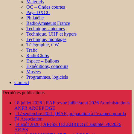
Matériels
OC – Ondes courtes
Pays DXCC
Philatélie
RadioAmateurs France
Technique, antennes
Technique, UHF et hypers
Technique, montages
Télégraphie, CW
Trafic
RadioClubs
Espace – Ballons
Expéditions, concours
Musées
Programmes, logiciels
Contact
Dernières publications
[ 8 juillet 2026 ]
RAF revue juillet/aout 2026
Administrations
ANFR ARCEP DGE
[ 17 septembre 2021 ]
RAF, préparation à l’examen pour la
F4
Association
[ 4 août 2026 ]
ARISS TELEBRIDGE audible 5/8/2026
ARISS