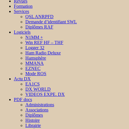
Revues
Formation
Services
QSL ANRPFD
Demande d’identifiant SWL
Diplômes RAF
Logiciels
N1MM +
Win REF HF – THF
Logger 32
Ham Radio Deluxe
Hamsphère
MMANA
EZNEC
Mode ROS
Actu DX
EA1CS
DX WORLD
VIDEOS EXPE. DX
PDF docs
Administrations
Associations
Diplômes
Histoire
Librairie