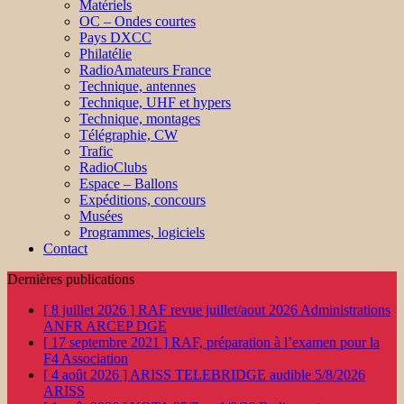
Matériels
OC – Ondes courtes
Pays DXCC
Philatélie
RadioAmateurs France
Technique, antennes
Technique, UHF et hypers
Technique, montages
Télégraphie, CW
Trafic
RadioClubs
Espace – Ballons
Expéditions, concours
Musées
Programmes, logiciels
Contact
Dernières publications
[ 8 juillet 2026 ]
RAF revue juillet/aout 2026
Administrations
ANFR ARCEP DGE
[ 17 septembre 2021 ]
RAF, préparation à l’examen pour la
F4
Association
[ 4 août 2026 ]
ARISS TELEBRIDGE audible 5/8/2026
ARISS