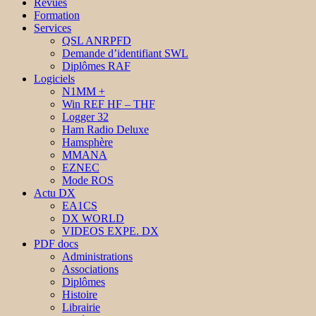
Revues
Formation
Services
QSL ANRPFD
Demande d’identifiant SWL
Diplômes RAF
Logiciels
N1MM +
Win REF HF – THF
Logger 32
Ham Radio Deluxe
Hamsphère
MMANA
EZNEC
Mode ROS
Actu DX
EA1CS
DX WORLD
VIDEOS EXPE. DX
PDF docs
Administrations
Associations
Diplômes
Histoire
Librairie