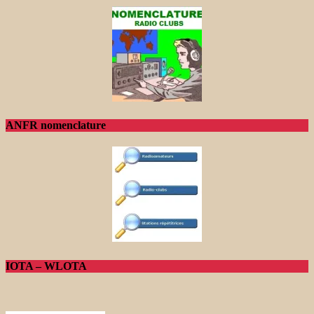
ANFR nomenclature
IOTA – WLOTA