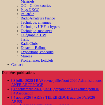
Matériels
OC – Ondes courtes
Pays DXCC
Philatélie
RadioAmateurs France
Technique, antennes
Technique, UHF et hypers
Technique, montages
Télégraphie, CW
Trafic
RadioClubs
Espace – Ballons
Expéditions, concours
Musées
Programmes, logiciels
Contact
Dernières publications
[ 8 juillet 2026 ]
RAF revue juillet/aout 2026
Administrations
ANFR ARCEP DGE
[ 17 septembre 2021 ]
RAF, préparation à l’examen pour la
F4
Association
[ 4 août 2026 ]
ARISS TELEBRIDGE audible 5/8/2026
ARISS