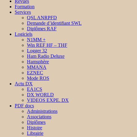
Revues
Formation
Services
QSL ANRPFD
Demande d’identifiant SWL
Diplômes RAF
Logiciels
N1MM +
Win REF HF – THF
Logger 32
Ham Radio Deluxe
Hamsphère
MMANA
EZNEC
Mode ROS
Actu DX
EA1CS
DX WORLD
VIDEOS EXPE. DX
PDF docs
Administrations
Associations
Diplômes
Histoire
Librairie