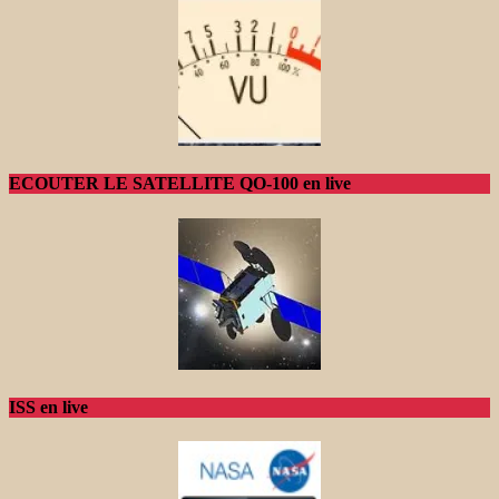
ECOUTER LE SATELLITE QO-100 en live
ISS en live