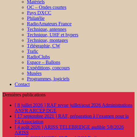
Matériels
OC – Ondes courtes
Pays DXCC
Philatélie
RadioAmateurs France
Technique, antennes
Technique, UHF et hypers
Technique, montages
Télégraphie, CW
Trafic
RadioClubs
Espace – Ballons
Expéditions, concours
Musées
Programmes, logiciels
Contact
Dernières publications
[ 8 juillet 2026 ]
RAF revue juillet/aout 2026
Administrations
ANFR ARCEP DGE
[ 17 septembre 2021 ]
RAF, préparation à l’examen pour la
F4
Association
[ 4 août 2026 ]
ARISS TELEBRIDGE audible 5/8/2026
ARISS