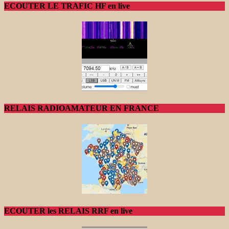
ECOUTER LE TRAFIC HF en live
RELAIS RADIOAMATEUR EN FRANCE
ECOUTER les RELAIS RRF en live